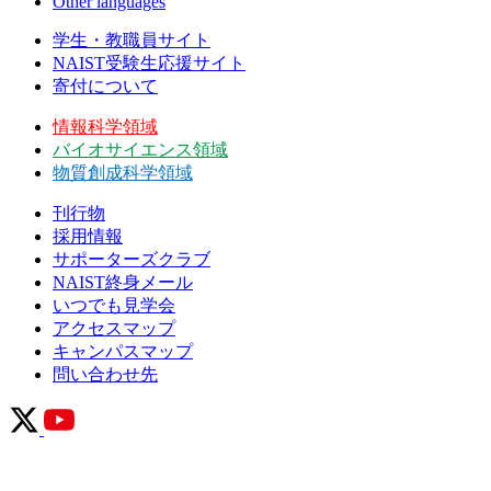
Other languages
学生・教職員サイト
NAIST受験生応援サイト
寄付について
情報科学領域
バイオサイエンス領域
物質創成科学領域
刊行物
採用情報
サポーターズクラブ
NAIST終身メール
いつでも見学会
アクセスマップ
キャンパスマップ
問い合わせ先