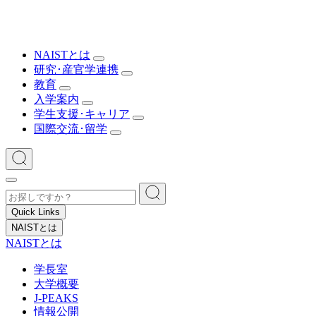
NAISTとは
研究･産官学連携
教育
入学案内
学生支援･キャリア
国際交流･留学
Quick Links
NAISTとは
NAISTとは
学長室
大学概要
J-PEAKS
情報公開