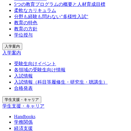
5つの教育プログラムの概要と人材育成目標
柔軟なカリキュラム
分野も経験も問わない"多様性入試"
教育の特色
教育の方針
学位授与
入学案内
入学案内
受験生向けイベント
各領域の受験生向け情報
入試情報
入試情報（科目等履修生・研究生・聴講生）
合格発表
学生支援・キャリア
学生支援・キャリア
Handbooks
学務関係
経済支援