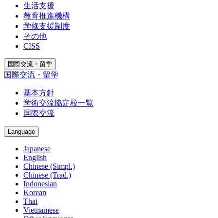
生活支援
教育推進機構
学修支援制度
その他
CISS
国際交流・留学
国際交流・留学
基本方針
学術交流協定校一覧
国際交流
Language
Japanese
English
Chinese (Simpl.)
Chinese (Trad.)
Indonesian
Korean
Thai
Vietnamese