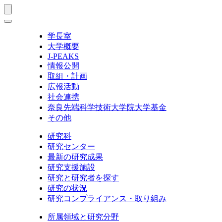
学長室
大学概要
J-PEAKS
情報公開
取組・計画
広報活動
社会連携
奈良先端科学技術大学院大学基金
その他
研究科
研究センター
最新の研究成果
研究支援施設
研究と研究者を探す
研究の状況
研究コンプライアンス・取り組み
所属領域と研究分野