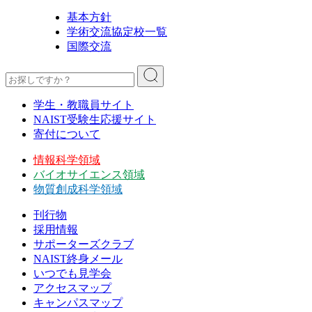
基本方針
学術交流協定校一覧
国際交流
学生・教職員サイト
NAIST受験生応援サイト
寄付について
情報科学領域
バイオサイエンス領域
物質創成科学領域
刊行物
採用情報
サポーターズクラブ
NAIST終身メール
いつでも見学会
アクセスマップ
キャンパスマップ