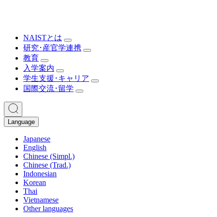
NAISTとは
研究･産官学連携
教育
入学案内
学生支援･キャリア
国際交流･留学
Language
Japanese
English
Chinese (Simpl.)
Chinese (Trad.)
Indonesian
Korean
Thai
Vietnamese
Other languages