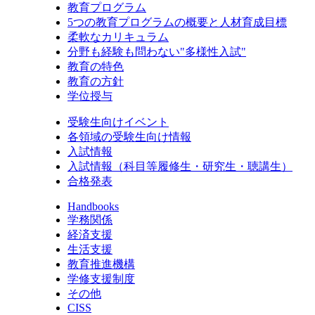
教育プログラム
5つの教育プログラムの概要と人材育成目標
柔軟なカリキュラム
分野も経験も問わない"多様性入試"
教育の特色
教育の方針
学位授与
受験生向けイベント
各領域の受験生向け情報
入試情報
入試情報（科目等履修生・研究生・聴講生）
合格発表
Handbooks
学務関係
経済支援
生活支援
教育推進機構
学修支援制度
その他
CISS