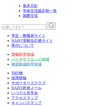
基本方針
学術交流協定校一覧
国際交流
学生・教職員サイト
NAIST受験生応援サイト
寄付について
情報科学領域
バイオサイエンス領域
物質創成科学領域
刊行物
採用情報
サポーターズクラブ
NAIST終身メール
いつでも見学会
アクセスマップ
キャンパスマップ