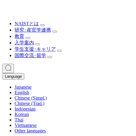
NAISTとは
研究･産官学連携
教育
入学案内
学生支援･キャリア
国際交流･留学
Language
Japanese
English
Chinese (Simpl.)
Chinese (Trad.)
Indonesian
Korean
Thai
Vietnamese
Other languages