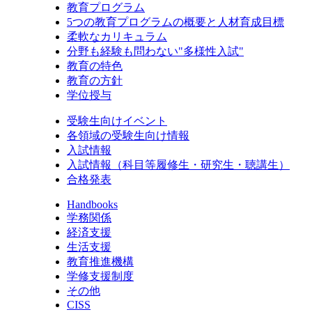
教育プログラム
5つの教育プログラムの概要と人材育成目標
柔軟なカリキュラム
分野も経験も問わない"多様性入試"
教育の特色
教育の方針
学位授与
受験生向けイベント
各領域の受験生向け情報
入試情報
入試情報（科目等履修生・研究生・聴講生）
合格発表
Handbooks
学務関係
経済支援
生活支援
教育推進機構
学修支援制度
その他
CISS