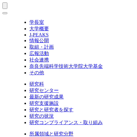
学長室
大学概要
J-PEAKS
情報公開
取組・計画
広報活動
社会連携
奈良先端科学技術大学院大学基金
その他
研究科
研究センター
最新の研究成果
研究支援施設
研究と研究者を探す
研究の状況
研究コンプライアンス・取り組み
所属領域と研究分野