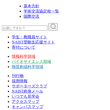
基本方針
学術交流協定校一覧
国際交流
学生・教職員サイト
NAIST受験生応援サイト
寄付について
情報科学領域
バイオサイエンス領域
物質創成科学領域
刊行物
採用情報
サポーターズクラブ
NAIST終身メール
いつでも見学会
アクセスマップ
キャンパスマップ