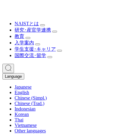
NAISTとは
研究･産官学連携
教育
入学案内
学生支援･キャリア
国際交流･留学
Language
Japanese
English
Chinese (Simpl.)
Chinese (Trad.)
Indonesian
Korean
Thai
Vietnamese
Other languages