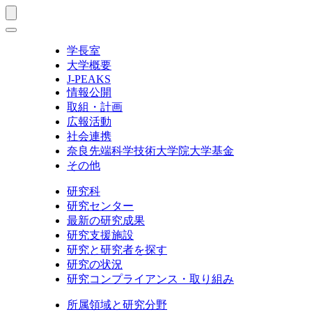
学長室
大学概要
J-PEAKS
情報公開
取組・計画
広報活動
社会連携
奈良先端科学技術大学院大学基金
その他
研究科
研究センター
最新の研究成果
研究支援施設
研究と研究者を探す
研究の状況
研究コンプライアンス・取り組み
所属領域と研究分野