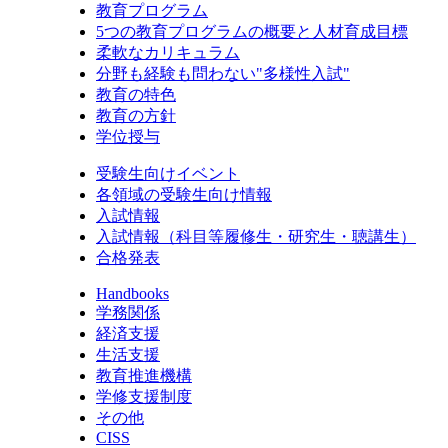
教育プログラム
5つの教育プログラムの概要と人材育成目標
柔軟なカリキュラム
分野も経験も問わない"多様性入試"
教育の特色
教育の方針
学位授与
受験生向けイベント
各領域の受験生向け情報
入試情報
入試情報（科目等履修生・研究生・聴講生）
合格発表
Handbooks
学務関係
経済支援
生活支援
教育推進機構
学修支援制度
その他
CISS