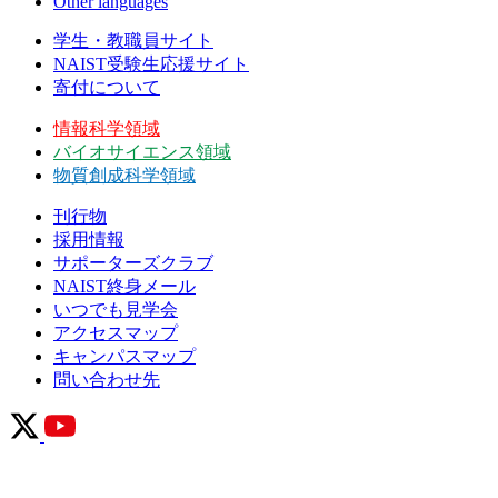
Other languages
学生・教職員サイト
NAIST受験生応援サイト
寄付について
情報科学領域
バイオサイエンス領域
物質創成科学領域
刊行物
採用情報
サポーターズクラブ
NAIST終身メール
いつでも見学会
アクセスマップ
キャンパスマップ
問い合わせ先