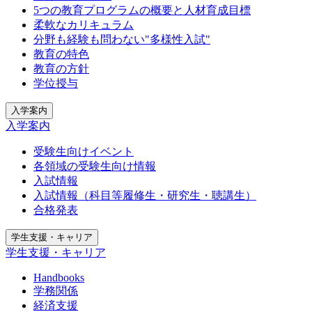
5つの教育プログラムの概要と人材育成目標
柔軟なカリキュラム
分野も経験も問わない"多様性入試"
教育の特色
教育の方針
学位授与
入学案内
入学案内
受験生向けイベント
各領域の受験生向け情報
入試情報
入試情報（科目等履修生・研究生・聴講生）
合格発表
学生支援・キャリア
学生支援・キャリア
Handbooks
学務関係
経済支援