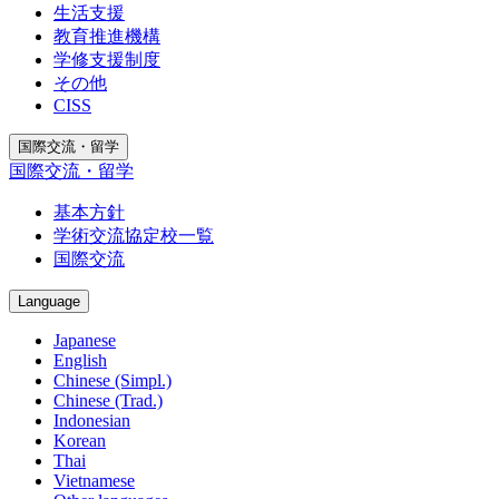
生活支援
教育推進機構
学修支援制度
その他
CISS
国際交流・留学
国際交流・留学
基本方針
学術交流協定校一覧
国際交流
Language
Japanese
English
Chinese (Simpl.)
Chinese (Trad.)
Indonesian
Korean
Thai
Vietnamese