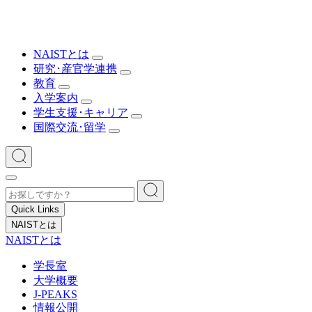
NAISTとは
研究･産官学連携
教育
入学案内
学生支援･キャリア
国際交流･留学
Quick Links
NAISTとは
NAISTとは
学長室
大学概要
J-PEAKS
情報公開