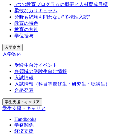
5つの教育プログラムの概要と人材育成目標
柔軟なカリキュラム
分野も経験も問わない"多様性入試"
教育の特色
教育の方針
学位授与
入学案内
入学案内
受験生向けイベント
各領域の受験生向け情報
入試情報
入試情報（科目等履修生・研究生・聴講生）
合格発表
学生支援・キャリア
学生支援・キャリア
Handbooks
学務関係
経済支援