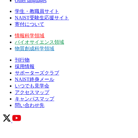
Other languages
学生・教職員サイト
NAIST受験生応援サイト
寄付について
情報科学領域
バイオサイエンス領域
物質創成科学領域
刊行物
採用情報
サポーターズクラブ
NAIST終身メール
いつでも見学会
アクセスマップ
キャンパスマップ
問い合わせ先