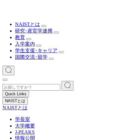
NAISTとは
研究･産官学連携
教育
入学案内
学生支援･キャリア
国際交流･留学
Quick Links
NAISTとは
NAISTとは
学長室
大学概要
J-PEAKS
情報公開