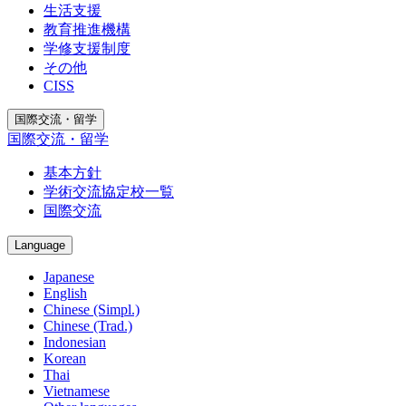
生活支援
教育推進機構
学修支援制度
その他
CISS
国際交流・留学
国際交流・留学
基本方針
学術交流協定校一覧
国際交流
Language
Japanese
English
Chinese (Simpl.)
Chinese (Trad.)
Indonesian
Korean
Thai
Vietnamese