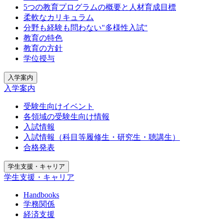
5つの教育プログラムの概要と人材育成目標
柔軟なカリキュラム
分野も経験も問わない"多様性入試"
教育の特色
教育の方針
学位授与
入学案内
入学案内
受験生向けイベント
各領域の受験生向け情報
入試情報
入試情報（科目等履修生・研究生・聴講生）
合格発表
学生支援・キャリア
学生支援・キャリア
Handbooks
学務関係
経済支援