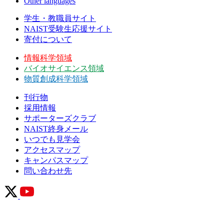
Other languages
学生・教職員サイト
NAIST受験生応援サイト
寄付について
情報科学領域
バイオサイエンス領域
物質創成科学領域
刊行物
採用情報
サポーターズクラブ
NAIST終身メール
いつでも見学会
アクセスマップ
キャンパスマップ
問い合わせ先