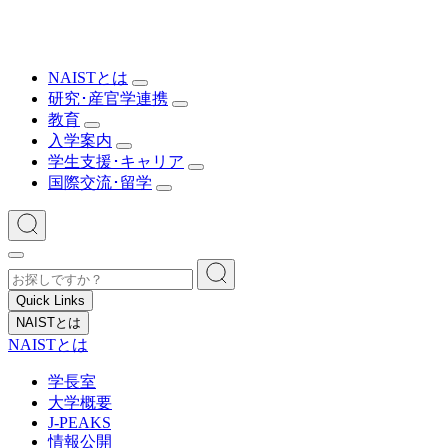
NAISTとは
研究･産官学連携
教育
入学案内
学生支援･キャリア
国際交流･留学
Quick Links
NAISTとは
NAISTとは
学長室
大学概要
J-PEAKS
情報公開