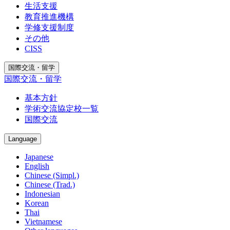
生活支援
教育推進機構
学修支援制度
その他
CISS
国際交流・留学
国際交流・留学
基本方針
学術交流協定校一覧
国際交流
Language
Japanese
English
Chinese (Simpl.)
Chinese (Trad.)
Indonesian
Korean
Thai
Vietnamese