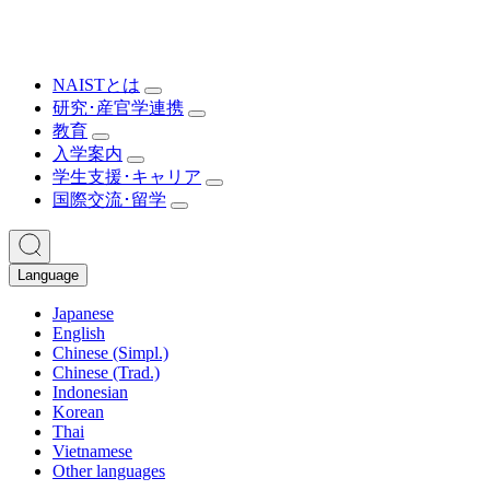
NAISTとは
研究･産官学連携
教育
入学案内
学生支援･キャリア
国際交流･留学
Language
Japanese
English
Chinese (Simpl.)
Chinese (Trad.)
Indonesian
Korean
Thai
Vietnamese
Other languages