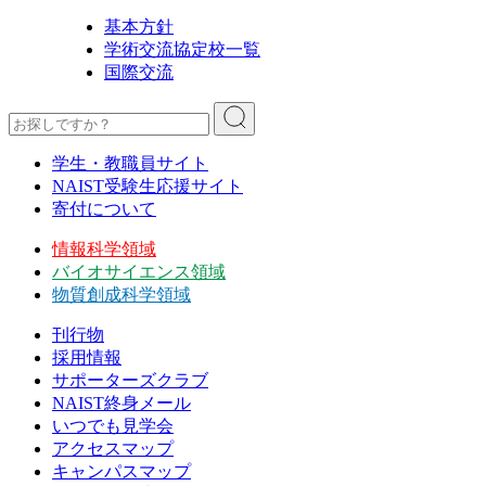
基本方針
学術交流協定校一覧
国際交流
学生・教職員サイト
NAIST受験生応援サイト
寄付について
情報科学領域
バイオサイエンス領域
物質創成科学領域
刊行物
採用情報
サポーターズクラブ
NAIST終身メール
いつでも見学会
アクセスマップ
キャンパスマップ