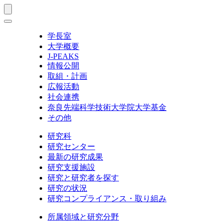
学長室
大学概要
J-PEAKS
情報公開
取組・計画
広報活動
社会連携
奈良先端科学技術大学院大学基金
その他
研究科
研究センター
最新の研究成果
研究支援施設
研究と研究者を探す
研究の状況
研究コンプライアンス・取り組み
所属領域と研究分野