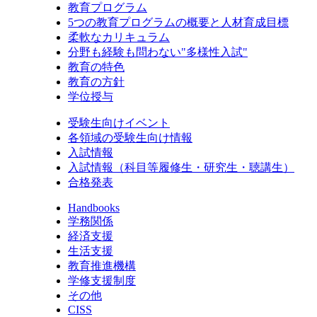
教育プログラム
5つの教育プログラムの概要と人材育成目標
柔軟なカリキュラム
分野も経験も問わない"多様性入試"
教育の特色
教育の方針
学位授与
受験生向けイベント
各領域の受験生向け情報
入試情報
入試情報（科目等履修生・研究生・聴講生）
合格発表
Handbooks
学務関係
経済支援
生活支援
教育推進機構
学修支援制度
その他
CISS