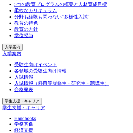
5つの教育プログラムの概要と人材育成目標
柔軟なカリキュラム
分野も経験も問わない"多様性入試"
教育の特色
教育の方針
学位授与
入学案内
入学案内
受験生向けイベント
各領域の受験生向け情報
入試情報
入試情報（科目等履修生・研究生・聴講生）
合格発表
学生支援・キャリア
学生支援・キャリア
Handbooks
学務関係
経済支援