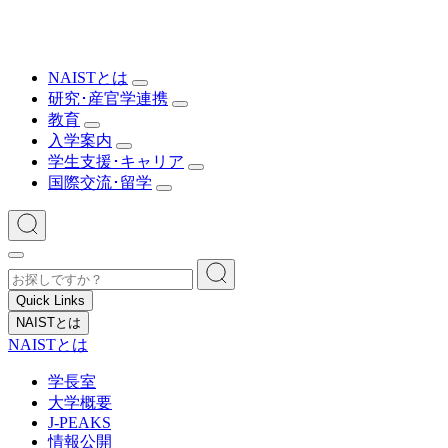
NAISTとは
研究･産官学連携
教育
入学案内
学生支援･キャリア
国際交流･留学
Quick Links
NAISTとは
NAISTとは
学長室
大学概要
J-PEAKS
情報公開