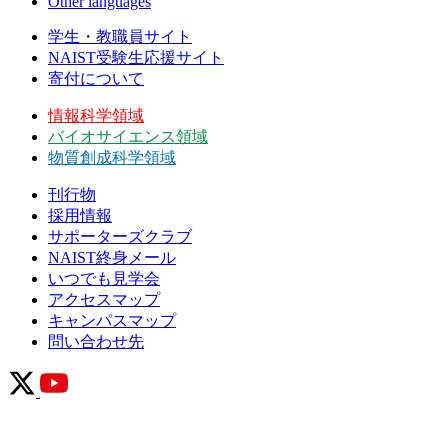
Other languages
学生・教職員サイト
NAIST受験生応援サイト
寄付について
情報科学領域
バイオサイエンス領域
物質創成科学領域
刊行物
採用情報
サポーターズクラブ
NAIST終身メール
いつでも見学会
アクセスマップ
キャンパスマップ
問い合わせ先