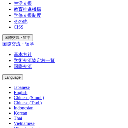
生活支援
教育推進機構
学修支援制度
その他
CISS
国際交流・留学
国際交流・留学
基本方針
学術交流協定校一覧
国際交流
Language
Japanese
English
Chinese (Simpl.)
Chinese (Trad.)
Indonesian
Korean
Thai
Vietnamese