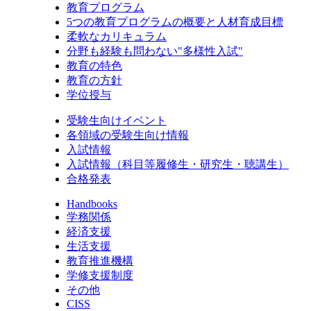
教育プログラム
5つの教育プログラムの概要と人材育成目標
柔軟なカリキュラム
分野も経験も問わない"多様性入試"
教育の特色
教育の方針
学位授与
受験生向けイベント
各領域の受験生向け情報
入試情報
入試情報（科目等履修生・研究生・聴講生）
合格発表
Handbooks
学務関係
経済支援
生活支援
教育推進機構
学修支援制度
その他
CISS