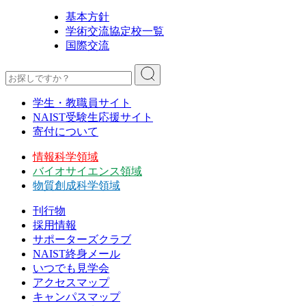
基本方針
学術交流協定校一覧
国際交流
学生・教職員サイト
NAIST受験生応援サイト
寄付について
情報科学領域
バイオサイエンス領域
物質創成科学領域
刊行物
採用情報
サポーターズクラブ
NAIST終身メール
いつでも見学会
アクセスマップ
キャンパスマップ