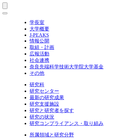
学長室
大学概要
J-PEAKS
情報公開
取組・計画
広報活動
社会連携
奈良先端科学技術大学院大学基金
その他
研究科
研究センター
最新の研究成果
研究支援施設
研究と研究者を探す
研究の状況
研究コンプライアンス・取り組み
所属領域と研究分野