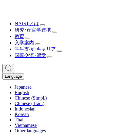
NAISTとは
研究･産官学連携
教育
入学案内
学生支援･キャリア
国際交流･留学
Language
Japanese
English
Chinese (Simpl.)
Chinese (Trad.)
Indonesian
Korean
Thai
Vietnamese
Other languages