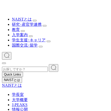
NAISTとは
研究･産官学連携
教育
入学案内
学生支援･キャリア
国際交流･留学
Quick Links
NAISTとは
NAISTとは
学長室
大学概要
J-PEAKS
情報公開