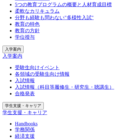
5つの教育プログラムの概要と人材育成目標
柔軟なカリキュラム
分野も経験も問わない"多様性入試"
教育の特色
教育の方針
学位授与
入学案内
入学案内
受験生向けイベント
各領域の受験生向け情報
入試情報
入試情報（科目等履修生・研究生・聴講生）
合格発表
学生支援・キャリア
学生支援・キャリア
Handbooks
学務関係
経済支援