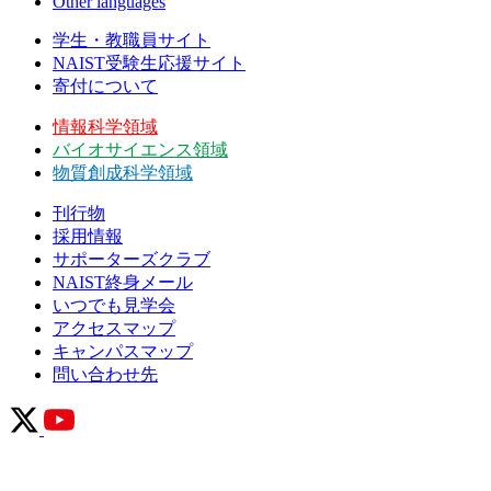
Other languages
学生・教職員サイト
NAIST受験生応援サイト
寄付について
情報科学領域
バイオサイエンス領域
物質創成科学領域
刊行物
採用情報
サポーターズクラブ
NAIST終身メール
いつでも見学会
アクセスマップ
キャンパスマップ
問い合わせ先