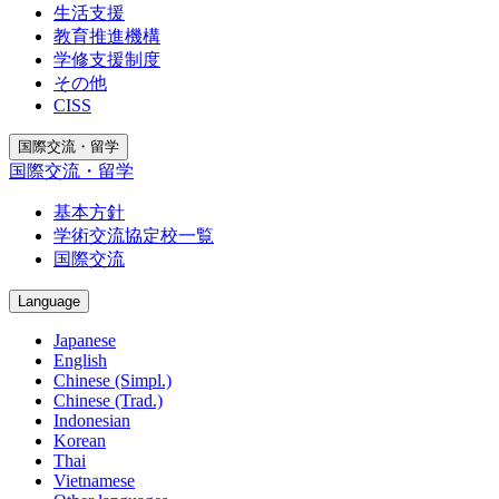
生活支援
教育推進機構
学修支援制度
その他
CISS
国際交流・留学
国際交流・留学
基本方針
学術交流協定校一覧
国際交流
Language
Japanese
English
Chinese (Simpl.)
Chinese (Trad.)
Indonesian
Korean
Thai
Vietnamese