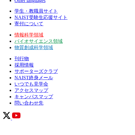
Other languages
学生・教職員サイト
NAIST受験生応援サイト
寄付について
情報科学領域
バイオサイエンス領域
物質創成科学領域
刊行物
採用情報
サポーターズクラブ
NAIST終身メール
いつでも見学会
アクセスマップ
キャンパスマップ
問い合わせ先