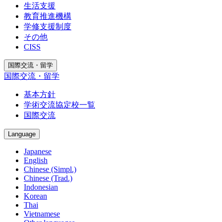
生活支援
教育推進機構
学修支援制度
その他
CISS
国際交流・留学
国際交流・留学
基本方針
学術交流協定校一覧
国際交流
Language
Japanese
English
Chinese (Simpl.)
Chinese (Trad.)
Indonesian
Korean
Thai
Vietnamese