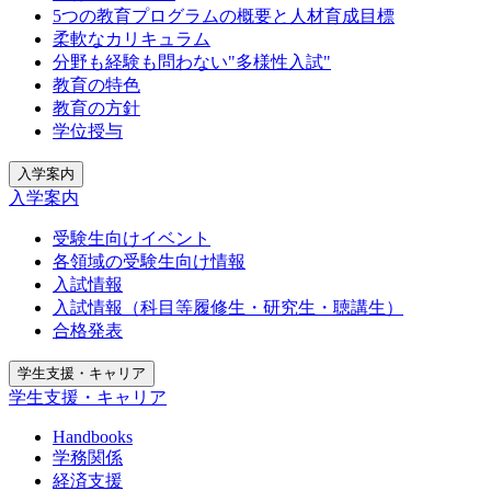
5つの教育プログラムの概要と人材育成目標
柔軟なカリキュラム
分野も経験も問わない"多様性入試"
教育の特色
教育の方針
学位授与
入学案内
入学案内
受験生向けイベント
各領域の受験生向け情報
入試情報
入試情報（科目等履修生・研究生・聴講生）
合格発表
学生支援・キャリア
学生支援・キャリア
Handbooks
学務関係
経済支援