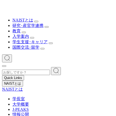
NAISTとは
研究･産官学連携
教育
入学案内
学生支援･キャリア
国際交流･留学
Quick Links
NAISTとは
NAISTとは
学長室
大学概要
J-PEAKS
情報公開