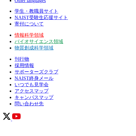
Other languages
学生・教職員サイト
NAIST受験生応援サイト
寄付について
情報科学領域
バイオサイエンス領域
物質創成科学領域
刊行物
採用情報
サポーターズクラブ
NAIST終身メール
いつでも見学会
アクセスマップ
キャンパスマップ
問い合わせ先