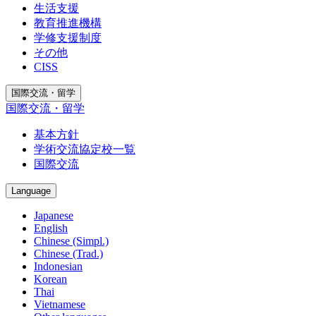
生活支援
教育推進機構
学修支援制度
その他
CISS
国際交流・留学
国際交流・留学
基本方針
学術交流協定校一覧
国際交流
Language
Japanese
English
Chinese (Simpl.)
Chinese (Trad.)
Indonesian
Korean
Thai
Vietnamese