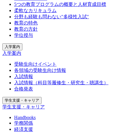
5つの教育プログラムの概要と人材育成目標
柔軟なカリキュラム
分野も経験も問わない"多様性入試"
教育の特色
教育の方針
学位授与
入学案内
入学案内
受験生向けイベント
各領域の受験生向け情報
入試情報
入試情報（科目等履修生・研究生・聴講生）
合格発表
学生支援・キャリア
学生支援・キャリア
Handbooks
学務関係
経済支援