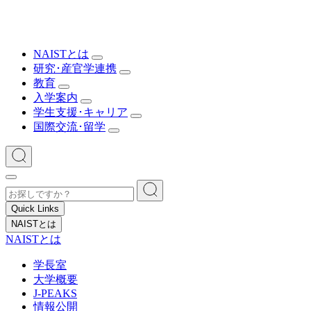
NAISTとは
研究･産官学連携
教育
入学案内
学生支援･キャリア
国際交流･留学
Quick Links
NAISTとは
NAISTとは
学長室
大学概要
J-PEAKS
情報公開