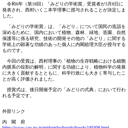
令和6年（第18回）「みどりの学術賞」受賞者が3月8日に
発表され、西村いくこ本学理事に授与されることが決定しま
した。
「みどりの学術賞」は、「みどり」について国民の造詣を
深めるために、国内において植物、森林、緑地、造園、自然
保護等に係る研究、技術の開発その他の「みどり」に関する
学術上の顕著な功績のあった個人に内閣総理大臣が授与する
ものです。
今回の受賞は、西村理事の「植物の生存戦略における細胞
内膜系の役割の解明」に関する功績により、植物科学の発展
に大きく貢献するとともに、科学行政にも大きく寄与したこ
とが高く評価されました。
授賞式は、後日開催予定の「みどりの式典」において行わ
れる予定です。
外部リンク
内 閣 府
https://www.cao.go.jp/midorisho/houdo/houdo240308.html