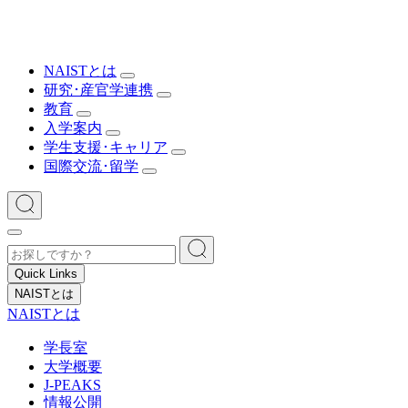
NAISTとは
研究･産官学連携
教育
入学案内
学生支援･キャリア
国際交流･留学
Quick Links
NAISTとは
NAISTとは
学長室
大学概要
J-PEAKS
情報公開