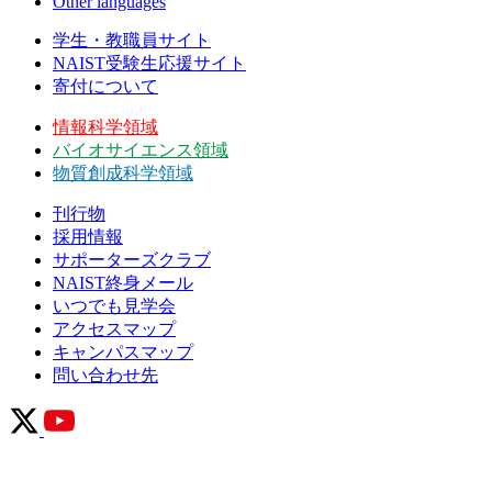
Other languages
学生・教職員サイト
NAIST受験生応援サイト
寄付について
情報科学領域
バイオサイエンス領域
物質創成科学領域
刊行物
採用情報
サポーターズクラブ
NAIST終身メール
いつでも見学会
アクセスマップ
キャンパスマップ
問い合わせ先