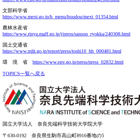
文部科学省
https://www.mext.go.jp/b_menu/houdou/mext_01354.html
農林水産省
https://www.rinya.maff.go.jp/j/press/sanson_ryokka/240308.html
国土交通省
https://www.mlit.go.jp/report/press/toshi10_hh_000481.html
環 境 省
https://www.env.go.jp/press/press_02832.html
TOPICS一覧へ戻る
国立大学法人 奈良先端科学技術大学院大学
〒630-0192 奈良県生駒市高山町8916番地の5