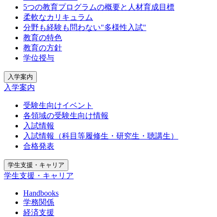
5つの教育プログラムの概要と人材育成目標
柔軟なカリキュラム
分野も経験も問わない"多様性入試"
教育の特色
教育の方針
学位授与
入学案内
入学案内
受験生向けイベント
各領域の受験生向け情報
入試情報
入試情報（科目等履修生・研究生・聴講生）
合格発表
学生支援・キャリア
学生支援・キャリア
Handbooks
学務関係
経済支援