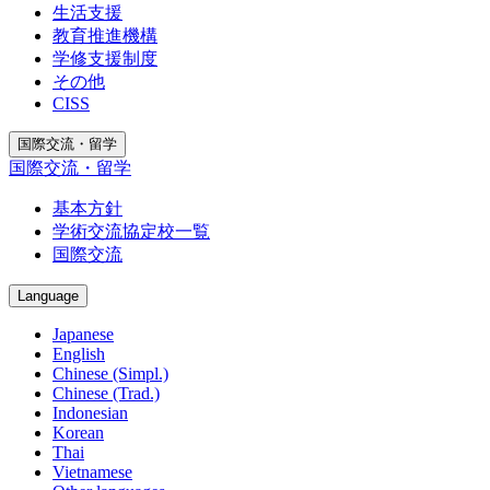
生活支援
教育推進機構
学修支援制度
その他
CISS
国際交流・留学
国際交流・留学
基本方針
学術交流協定校一覧
国際交流
Language
Japanese
English
Chinese (Simpl.)
Chinese (Trad.)
Indonesian
Korean
Thai
Vietnamese