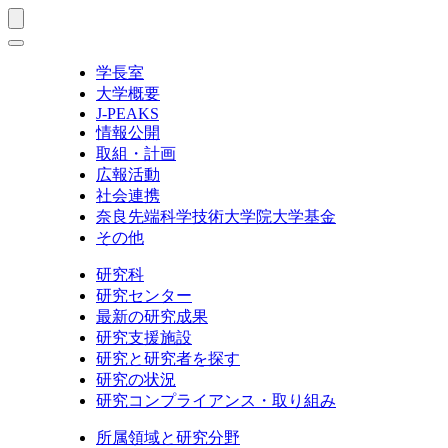
学長室
大学概要
J-PEAKS
情報公開
取組・計画
広報活動
社会連携
奈良先端科学技術大学院大学基金
その他
研究科
研究センター
最新の研究成果
研究支援施設
研究と研究者を探す
研究の状況
研究コンプライアンス・取り組み
所属領域と研究分野