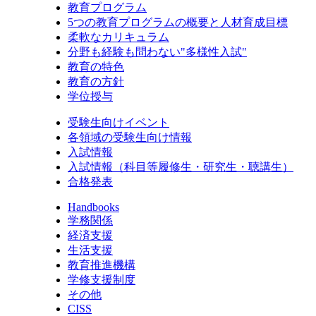
教育プログラム
5つの教育プログラムの概要と人材育成目標
柔軟なカリキュラム
分野も経験も問わない"多様性入試"
教育の特色
教育の方針
学位授与
受験生向けイベント
各領域の受験生向け情報
入試情報
入試情報（科目等履修生・研究生・聴講生）
合格発表
Handbooks
学務関係
経済支援
生活支援
教育推進機構
学修支援制度
その他
CISS