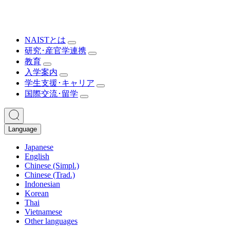
NAISTとは
研究･産官学連携
教育
入学案内
学生支援･キャリア
国際交流･留学
Language
Japanese
English
Chinese (Simpl.)
Chinese (Trad.)
Indonesian
Korean
Thai
Vietnamese
Other languages