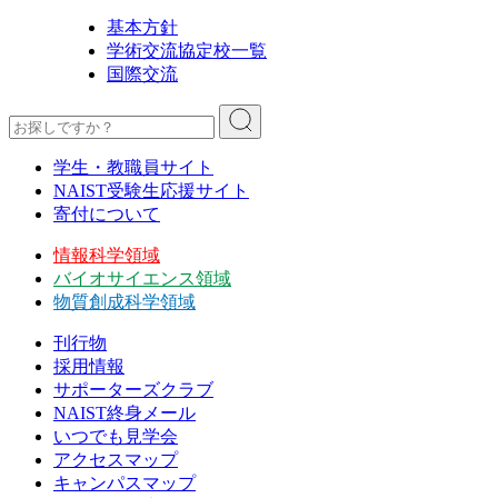
基本方針
学術交流協定校一覧
国際交流
学生・教職員サイト
NAIST受験生応援サイト
寄付について
情報科学領域
バイオサイエンス領域
物質創成科学領域
刊行物
採用情報
サポーターズクラブ
NAIST終身メール
いつでも見学会
アクセスマップ
キャンパスマップ