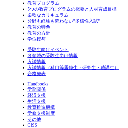
教育プログラム
5つの教育プログラムの概要と人材育成目標
柔軟なカリキュラム
分野も経験も問わない"多様性入試"
教育の特色
教育の方針
学位授与
受験生向けイベント
各領域の受験生向け情報
入試情報
入試情報（科目等履修生・研究生・聴講生）
合格発表
Handbooks
学務関係
経済支援
生活支援
教育推進機構
学修支援制度
その他
CISS