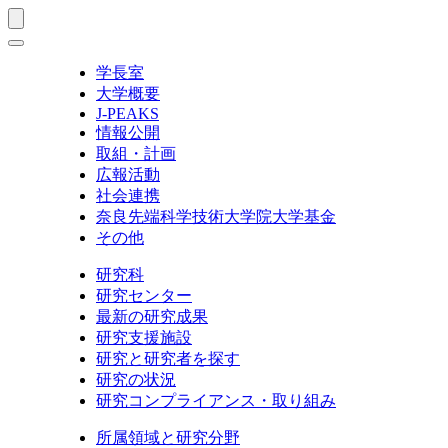
学長室
大学概要
J-PEAKS
情報公開
取組・計画
広報活動
社会連携
奈良先端科学技術大学院大学基金
その他
研究科
研究センター
最新の研究成果
研究支援施設
研究と研究者を探す
研究の状況
研究コンプライアンス・取り組み
所属領域と研究分野