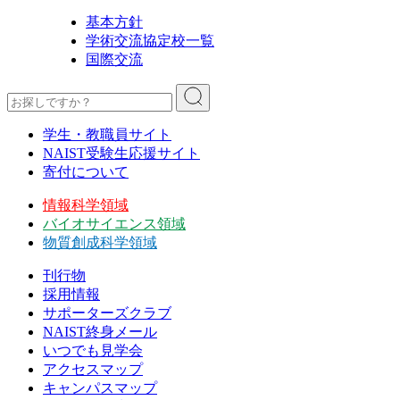
基本方針
学術交流協定校一覧
国際交流
学生・教職員サイト
NAIST受験生応援サイト
寄付について
情報科学領域
バイオサイエンス領域
物質創成科学領域
刊行物
採用情報
サポーターズクラブ
NAIST終身メール
いつでも見学会
アクセスマップ
キャンパスマップ