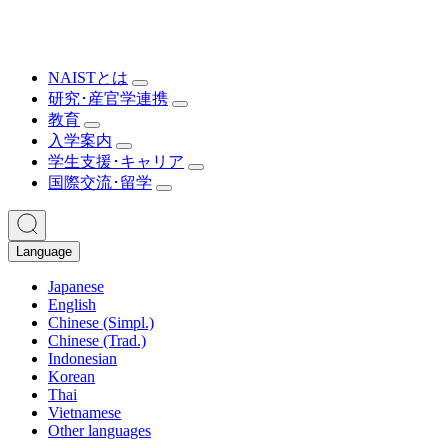
NAISTとは
研究･産官学連携
教育
入学案内
学生支援･キャリア
国際交流･留学
Language
Japanese
English
Chinese (Simpl.)
Chinese (Trad.)
Indonesian
Korean
Thai
Vietnamese
Other languages