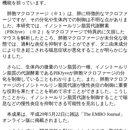
機能を担っています。
肺胞マクロファージ（※１）は、肺に特徴的なマクロファ
ージですが、その分化や生体内での制御は不明な点がありま
した。本研究では、イノシトールリン脂質代謝酵素
（PIKfyve）（※２）をマクロファージで特異的に欠損した
マウスを解析したところ、肺胞マクロファージが未分化な状
態では、過剰な炎症を抑制することができず、ダニ由来成分
により引き起こされる喘息症状が悪化することが明らかにな
りました。
さらに、生体内の微量のリン脂質の一種、イノシトールリ
ン脂質の代謝酵素であるPIKfyveが肺胞マクロファージの分
化を制御していることもわかりました。また、肺胞マクロフ
ァージのイノシトールリン脂質代謝が慢性炎症の制御に重要
な役割を果たすことを初めて示すことができました。こうし
たことから、イノシトールリン脂質代謝を制御することで喘
息などの慢性炎症を抑制できる可能性を見出しました。
本成果は、平成29年5月22日に雑誌「The EMBO Journal」
オンライン版に掲載されました。