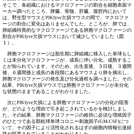
そこで、各組織におけるマクロファージの割合を細胞表面マ
ーカー調べたところ、脾臓、骨髄、肝臓、腹腔内において
は、野生型マウスとPIKfyve欠損マウスの間で、マクロファ
ージの割合に変化はありませんでした。ところが、肺では、
肺組織特異的なマクロファージである肺胞マクロファージの
割合がPIKfyve欠損マウスにおいて減少していました（図
１）。
肺胞マクロファージは胎生期に肺組織に移入した単球もし
くは未分化マクロファージが、成長に伴い分化、成熟するこ
とが知られています。そのため、出生直後、３日後、３週間
後、６週間後と成長の各段階にあるマウスより肺を摘出し、
肺胞マクロファージの発生及び分化過程を調べました。その
結果、PIKfyve欠損マウスでは肺胞マクロファージが未分化
な状態のままであることがわかりました。
次にPIKfyve欠損による肺胞マクロファージの分化の阻害
が、どのような理由で引き起こされているかを検討しまし
た。その結果、肺胞マクロファージの維持に必須な増殖因子
のひとつである顆粒球単球コロニー刺激因子(GM-CSF)につ
いて、その因子により活性化されるはずの細胞内情報伝達経
路が阻害されていることがわかりました。