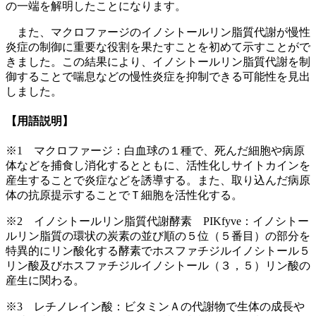
の一端を解明したことになります。
また、マクロファージのイノシトールリン脂質代謝が慢性
炎症の制御に重要な役割を果たすことを初めて示すことがで
きました。この結果により、イノシトールリン脂質代謝を制
御することで喘息などの慢性炎症を抑制できる可能性を見出
しました。
【用語説明】
※1 マクロファージ：白血球の１種で、死んだ細胞や病原
体などを捕食し消化するとともに、活性化しサイトカインを
産生することで炎症などを誘導する。また、取り込んだ病原
体の抗原提示することでＴ細胞を活性化する。
※2 イノシトールリン脂質代謝酵素 PIKfyve：イノシトー
ルリン脂質の環状の炭素の並び順の５位（５番目）の部分を
特異的にリン酸化する酵素でホスファチジルイノシトール５
リン酸及びホスファチジルイノシトール（３，５）リン酸の
産生に関わる。
※3 レチノレイン酸：ビタミンＡの代謝物で生体の成長や