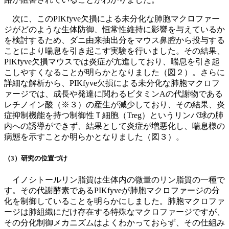
次に、このPIKfyve欠損による未分化な肺胞マクロファー
ジがどのような生体防御、恒常性維持に影響を与えているか
を検討するため、ダニ由来抽出分をマウス鼻腔から投与する
ことにより喘息を引き起こす実験を行いました。その結果、
PIKfyve欠損マウスでは炎症が亢進しており、喘息を引き起
こしやすくなることが明らかとなりました（図２）。さらに
詳細な解析から、PIKfyve欠損による未分化な肺胞マクロフ
ァージでは、成長や発達に関わるビタミンAの代謝物である
レチノイン酸（※３）の産生が減少しており、その結果、炎
症抑制機能を持つ制御性Ｔ細胞（Treg）というリンパ球の肺
内への誘導ができず、結果として炎症が増悪化し、喘息様の
病態を示すことか明らかとなりました（図３）。
（3）
研究の位置づけ
イノシトールリン脂質は生体内の微量のリン脂質の一種で
す。その代謝酵素であるPIKfyveが肺胞マクロファージの分
化を制御していることを明らかにしました。肺胞マクロファ
ージは肺組織にだけ存在する特殊なマクロファージですが、
その分化制御メカニズムはよくわかっておらず、その仕組み