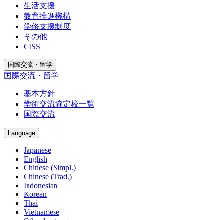
生活支援
教育推進機構
学修支援制度
その他
CISS
国際交流・留学
国際交流・留学
基本方針
学術交流協定校一覧
国際交流
Language
Japanese
English
Chinese (Simpl.)
Chinese (Trad.)
Indonesian
Korean
Thai
Vietnamese