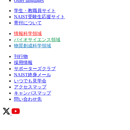
Other languages
学生・教職員サイト
NAIST受験生応援サイト
寄付について
情報科学領域
バイオサイエンス領域
物質創成科学領域
刊行物
採用情報
サポーターズクラブ
NAIST終身メール
いつでも見学会
アクセスマップ
キャンパスマップ
問い合わせ先