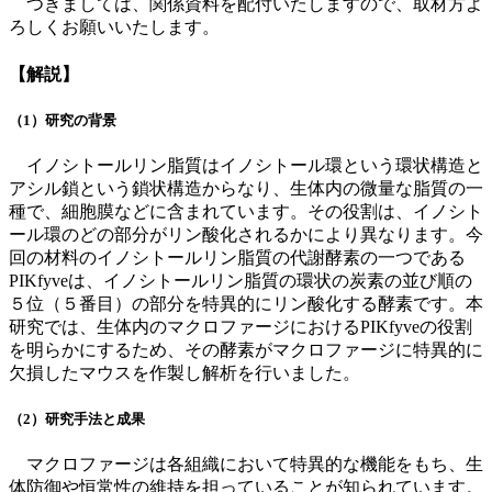
つきましては、関係資料を配付いたしますので、取材方よ
ろしくお願いいたします。
【解説】
（1）研究の背景
イノシトールリン脂質はイノシトール環という環状構造と
アシル鎖という鎖状構造からなり、生体内の微量な脂質の一
種で、細胞膜などに含まれています。その役割は、イノシト
ール環のどの部分がリン酸化されるかにより異なります。今
回の材料のイノシトールリン脂質の代謝酵素の一つである
PIKfyveは、イノシトールリン脂質の環状の炭素の並び順の
５位（５番目）の部分を特異的にリン酸化する酵素です。本
研究では、生体内のマクロファージにおけるPIKfyveの役割
を明らかにするため、その酵素がマクロファージに特異的に
欠損したマウスを作製し解析を行いました。
（2）研究手法と成果
マクロファージは各組織において特異的な機能をもち、生
体防御や恒常性の維持を担っていることが知られています。