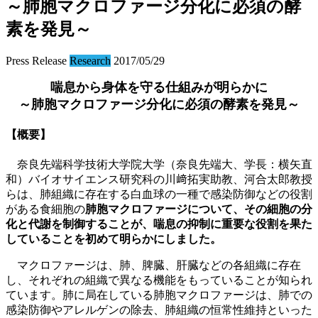
～肺胞マクロファージ分化に必須の酵
素を発見～
Press Release
Research
2017/05/29
喘息から身体を守る仕組みが明らかに
～
肺胞マクロファージ分化に必須の酵素を発見～
【概要】
奈良先端科学技術大学院大学（奈良先端大、学長：横矢直
和）バイオサイエンス研究科の川﨑拓実助教、河合太郎教授
らは、肺組織に存在する白血球の一種で感染防御などの役割
がある食細胞の
肺胞マクロファージについて、その細胞の分
化と代謝を制御することが、喘息の抑制に重要な役割を果た
していることを初めて明らかにしました。
マクロファージは、肺、脾臓、肝臓などの各組織に存在
し、それぞれの組織で異なる機能をもっていることが知られ
ています。肺に局在している肺胞マクロファージは、肺での
感染防御やアレルゲンの除去、肺組織の恒常性維持といった