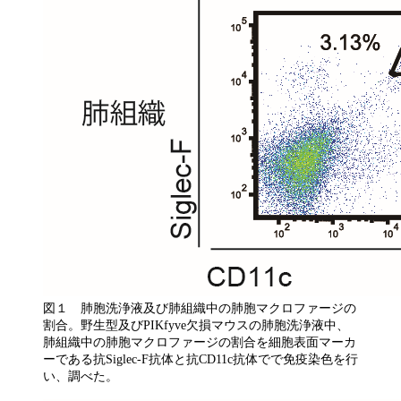
図１ 肺胞洗浄液及び肺組織中の肺胞マクロファージの
割合。野生型及びPIKfyve欠損マウスの肺胞洗浄液中、
肺組織中の肺胞マクロファージの割合を細胞表面マーカ
ーである抗Siglec-F抗体と抗CD11c抗体でで免疫染色を行
い、調べた。