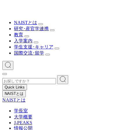
NAISTとは
研究･産官学連携
教育
入学案内
学生支援･キャリア
国際交流･留学
Quick Links
NAISTとは
NAISTとは
学長室
大学概要
J-PEAKS
情報公開