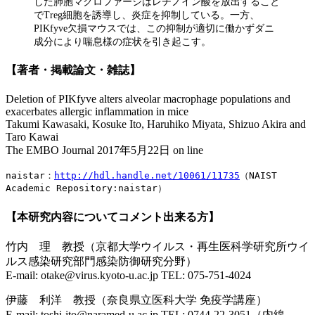
した肺胞マクロファージはレチノイン酸を放出すること
でTreg細胞を誘導し、炎症を抑制している。一方、
PIKfyve欠損マウスでは、この抑制が適切に働かずダニ
成分により喘息様の症状を引き起こす。
【
著者・掲載論文・雑誌
】
Deletion of PIKfyve alters alveolar macrophage populations and
exacerbates allergic inflammation in mice
Takumi Kawasaki, Kosuke Ito, Haruhiko Miyata, Shizuo Akira and
Taro Kawai
The EMBO Journal 2017年5月22日 on line
naistar：
http://hdl.handle.net/10061/11735
（NAIST 
Academic Repository:naistar）
【本研究内容についてコメント出来る方】
竹内 理 教授（京都大学ウイルス・再生医科学研究所ウイ
ルス感染研究部門感染防御研究分野）
E-mail: otake@virus.kyoto-u.ac.jp TEL: 075-751-4024
伊藤 利洋 教授（奈良県立医科大学 免疫学講座）
E-mail: toshi-ito@naramed-u.ac.jp TEL: 0744-22-3051（内線