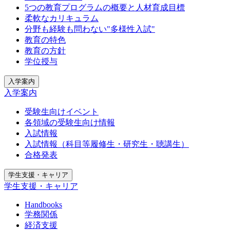
5つの教育プログラムの概要と人材育成目標
柔軟なカリキュラム
分野も経験も問わない"多様性入試"
教育の特色
教育の方針
学位授与
入学案内
入学案内
受験生向けイベント
各領域の受験生向け情報
入試情報
入試情報（科目等履修生・研究生・聴講生）
合格発表
学生支援・キャリア
学生支援・キャリア
Handbooks
学務関係
経済支援