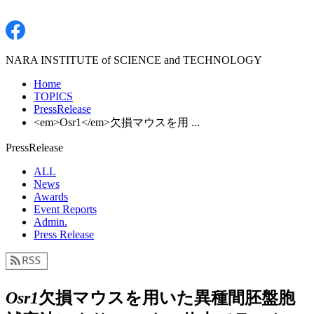
NARA INSTITUTE of SCIENCE and TECHNOLOGY
Home
TOPICS
PressRelease
<em>Osr1</em>欠損マウスを用 ...
PressRelease
ALL
News
Awards
Event Reports
Admin.
Press Release
Osr1
欠損マウスを用いた異種間胚盤胞