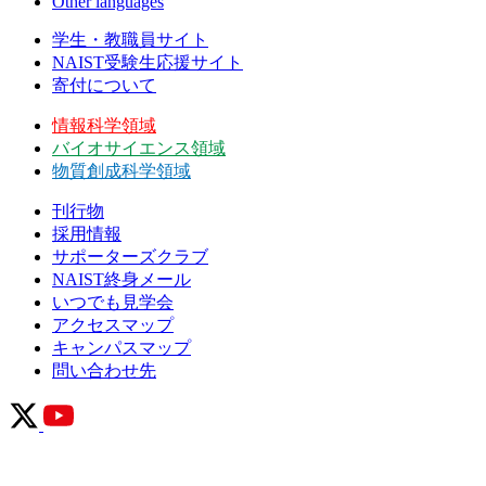
Other languages
学生・教職員サイト
NAIST受験生応援サイト
寄付について
情報科学領域
バイオサイエンス領域
物質創成科学領域
刊行物
採用情報
サポーターズクラブ
NAIST終身メール
いつでも見学会
アクセスマップ
キャンパスマップ
問い合わせ先