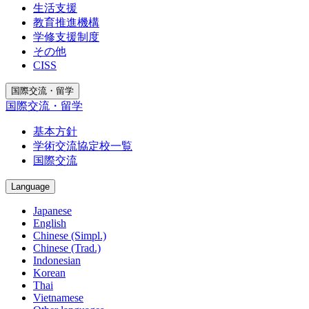
生活支援
教育推進機構
学修支援制度
その他
CISS
国際交流・留学
国際交流・留学
基本方針
学術交流協定校一覧
国際交流
Language
Japanese
English
Chinese (Simpl.)
Chinese (Trad.)
Indonesian
Korean
Thai
Vietnamese