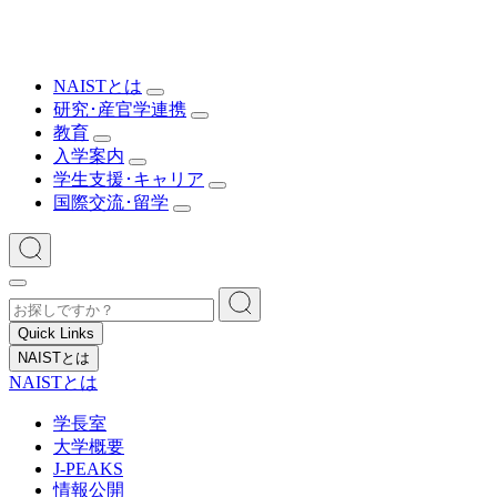
NAISTとは
研究･産官学連携
教育
入学案内
学生支援･キャリア
国際交流･留学
Quick Links
NAISTとは
NAISTとは
学長室
大学概要
J-PEAKS
情報公開