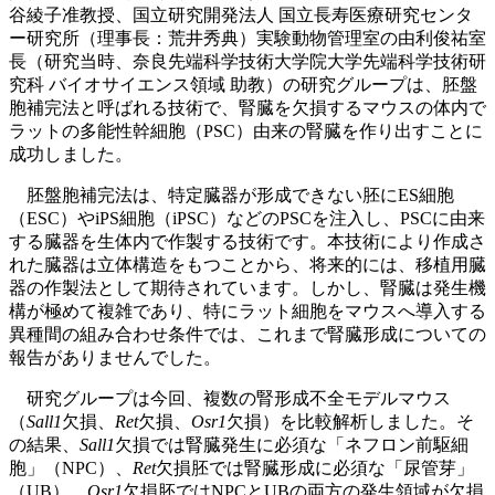
谷綾子准教授、国立研究開発法人 国立長寿医療研究センタ
ー研究所（理事長：荒井秀典）実験動物管理室の由利俊祐室
長（研究当時、奈良先端科学技術大学院大学先端科学技術研
究科 バイオサイエンス領域 助教）の研究グループは、胚盤
胞補完法と呼ばれる技術で、腎臓を欠損するマウスの体内で
ラットの多能性幹細胞（PSC）由来の腎臓を作り出すことに
成功しました。
胚盤胞補完法は、特定臓器が形成できない胚にES細胞
（ESC）やiPS細胞（iPSC）などのPSCを注入し、PSCに由来
する臓器を生体内で作製する技術です。本技術により作成さ
れた臓器は立体構造をもつことから、将来的には、移植用臓
器の作製法として期待されています。しかし、腎臓は発生機
構が極めて複雑であり、特にラット細胞をマウスへ導入する
異種間の組み合わせ条件では、これまで腎臓形成についての
報告がありませんでした。
研究グループは今回、複数の腎形成不全モデルマウス
（
Sall1
欠損、
Ret
欠損、
Osr1
欠損）を比較解析しました。そ
の結果、
Sall1
欠損では腎臓発生に必須な「ネフロン前駆細
胞」（NPC）、
Ret
欠損胚では腎臓形成に必須な「尿管芽」
（UB）、
Osr1
欠損胚ではNPCとUBの両方の発生領域が欠損