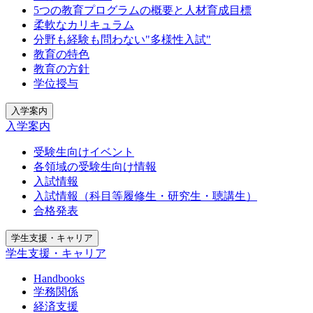
5つの教育プログラムの概要と人材育成目標
柔軟なカリキュラム
分野も経験も問わない"多様性入試"
教育の特色
教育の方針
学位授与
入学案内
入学案内
受験生向けイベント
各領域の受験生向け情報
入試情報
入試情報（科目等履修生・研究生・聴講生）
合格発表
学生支援・キャリア
学生支援・キャリア
Handbooks
学務関係
経済支援