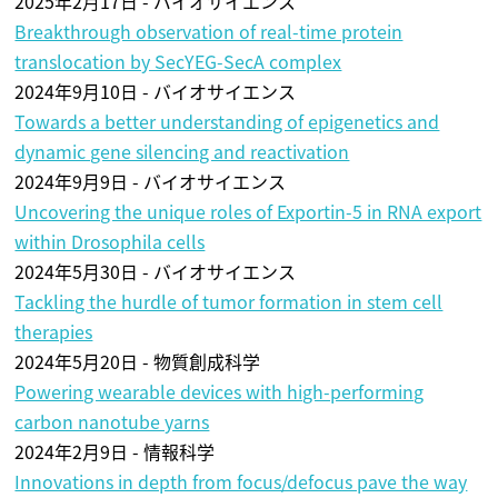
2025年2月17日 - バイオサイエンス
Breakthrough observation of real-time protein
translocation by SecYEG-SecA complex
2024年9月10日 - バイオサイエンス
Towards a better understanding of epigenetics and
dynamic gene silencing and reactivation
2024年9月9日 - バイオサイエンス
Uncovering the unique roles of Exportin-5 in RNA export
within Drosophila cells
2024年5月30日 - バイオサイエンス
Tackling the hurdle of tumor formation in stem cell
therapies
2024年5月20日 - 物質創成科学
Powering wearable devices with high-performing
carbon nanotube yarns
2024年2月9日 - 情報科学
Innovations in depth from focus/defocus pave the way