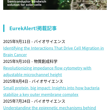
EurekAlert!掲載記事
2025年9月11日 - バイオサイエンス
Identifying the Interactions That Drive Cell Migration in
Brain Cancer
2025年9月10日 - 物質創成科学
Revolutionizing impedance flow cytometry with
adjustable microchannel height
2025年8月4日 - バイオサイエンス
Small protein, big impact: Insights into how bacteria
stabilize a key outer membrane complex
2025年7月24日 - バイオサイエンス
Understanding the epigenetic mechanisms behind