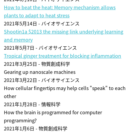
How to beat the heat: Memory mechanism allows
plants to adapt to heat stress
2021年5月14日 - バイオサイエンス
Shootin1a $2013 the missing link underlying learning
and memory
2021年5月7日 - バイオサイエンス
Tropical ginger treatment for blocking inflammation
2021年3月25日 - 物質創成科学
Gearing up nanoscale machines
2021年3月22日 - バイオサイエンス
How cellular fingertips may help cells "speak" to each
other
2021年1月28日 - 情報科学
How the brain is programmed for computer
programming?
2021年1月6日 - 物質創成科学