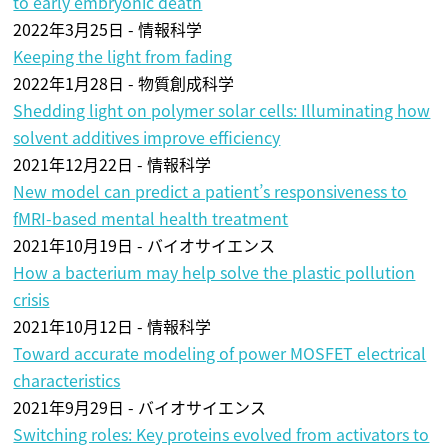
to early embryonic death
2022年3月25日 - 情報科学
Keeping the light from fading
2022年1月28日 - 物質創成科学
Shedding light on polymer solar cells: Illuminating how
solvent additives improve efficiency
2021年12月22日 - 情報科学
New model can predict a patient’s responsiveness to
fMRI-based mental health treatment
2021年10月19日 - バイオサイエンス
How a bacterium may help solve the plastic pollution
crisis
2021年10月12日 - 情報科学
Toward accurate modeling of power MOSFET electrical
characteristics
2021年9月29日 - バイオサイエンス
Switching roles: Key proteins evolved from activators to