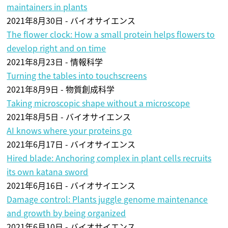
maintainers in plants
2021年8月30日 - バイオサイエンス
The flower clock: How a small protein helps flowers to
develop right and on time
2021年8月23日 - 情報科学
Turning the tables into touchscreens
2021年8月9日 - 物質創成科学
Taking microscopic shape without a microscope
2021年8月5日 - バイオサイエンス
AI knows where your proteins go
2021年6月17日 - バイオサイエンス
Hired blade: Anchoring complex in plant cells recruits
its own katana sword
2021年6月16日 - バイオサイエンス
Damage control: Plants juggle genome maintenance
and growth by being organized
2021年6月10日 - バイオサイエンス