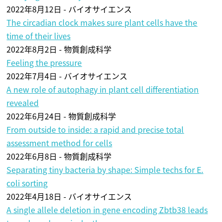
2022年8月12日 - バイオサイエンス
The circadian clock makes sure plant cells have the
time of their lives
2022年8月2日 - 物質創成科学
Feeling the pressure
2022年7月4日 - バイオサイエンス
A new role of autophagy in plant cell differentiation
revealed
2022年6月24日 - 物質創成科学
From outside to inside: a rapid and precise total
assessment method for cells
2022年6月8日 - 物質創成科学
Separating tiny bacteria by shape: Simple techs for E.
coli sorting
2022年4月18日 - バイオサイエンス
A single allele deletion in gene encoding Zbtb38 leads