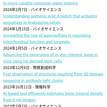
to more capable computer vision systems
2024年2月7日 - バイオサイエンス
Understanding jasmonic acid: A switch that activates
autophagy in Arabidopsis petals
2024年1月15日 - バイオサイエンス
Unraveling the role of supersulfides in regulating
mitochondrial function and longevity
2024年1月5日 - バイオサイエンス
Advancing the generation of in-vivo chimeric lungs in
mice using rat-derived stem cells
2023年12月8日 - 物質創成科学
First observation of structures resulting from 3D domain
swapping in antibody light chains
2023年10月11日 - 情報科学
AI-based tool efficiently estimates bone mineral density
from X-ray images
2023年7月7日 - バイオサイエンス