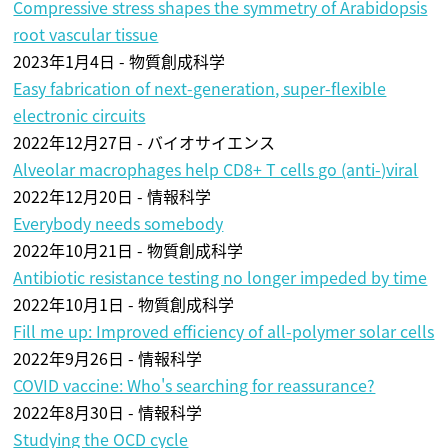
Compressive stress shapes the symmetry of Arabidopsis
root vascular tissue
2023年1月4日 - 物質創成科学
Easy fabrication of next-generation, super-flexible
electronic circuits
2022年12月27日 - バイオサイエンス
Alveolar macrophages help CD8+ T cells go (anti-)viral
2022年12月20日 - 情報科学
Everybody needs somebody
2022年10月21日 - 物質創成科学
Antibiotic resistance testing no longer impeded by time
2022年10月1日 - 物質創成科学
Fill me up: Improved efficiency of all-polymer solar cells
2022年9月26日 - 情報科学
COVID vaccine: Who's searching for reassurance?
2022年8月30日 - 情報科学
Studying the OCD cycle