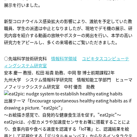
展示を行いました。
新型コロナウイルス感染拡大の影響により、渡航を予定していた教
職員、学生の派遣は中止となりましたが、現地でデモ機の展示、研
究内容を紹介する動画の放映やポスターの掲出を行い、本学の高い
研究力をアピールし、多くの来場者にご覧いただきました。
○先端科学技術研究科
情報科学領域
ユビキタスコンピューテ
ィングシステム研究室
安本 慶一 教授、松田 裕貴 助教、中岡 黎 博士前期課程2年
九州大学 システム情報科学研究院 情報知能工学部門 ヒューマ
ノフィリックシステム研究室 中村 優吾 助教
出展テーマ「Encourage spontaneous healthy eating habits as if
drawing a picture. “eat2pic"」
～お絵描き感覚で、自発的な健康食生活を促す。"eat2pic"～
eat2picは、小型カメラや加速度センサをお箸に搭載することによ
り、食事内容や食べる速度を認識する「IoT箸」と、認識結果を絵
画として可視化する「デジタルキャンバス」からなるインタラクテ