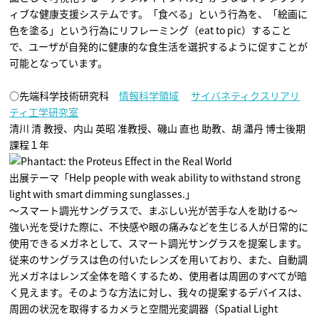
ィブな健康支援システムです。「食べる」という行為を、「絵画に
色を塗る」という行為にリフレーミング（eat to pic）すること
で、ユーザが自発的に健康的な食生活を選択するように促すことが
可能となっています。
○先端科学技術研究科
情報科学領域
サイバネティクスリアリ
ティ工学研究室
清川 清 教授、内山 英昭 准教授、磯山 直也 助教、胡 瀟丹 博士後期
課程１年
出展テーマ「Help people with weak ability to withstand strong
light with smart dimming sunglasses.」
～スマート調光サングラスで、まぶしい光が苦手な人を助ける～
強い光を受けた際に、不快感や眼の痛みなどを生じる人が日常的に
使用できるメガネとして、スマート調光サングラスを提案します。
従来のサングラスは色の付いたレンズを用いており、また、自動調
光メガネはレンズ全体を暗くするため、使用者は周囲のすべてが暗
く見えます。そのような方法に対し、我々の提案するデバイスは、
周囲の状況を取得するカメラと空間光変調器（Spatial Light