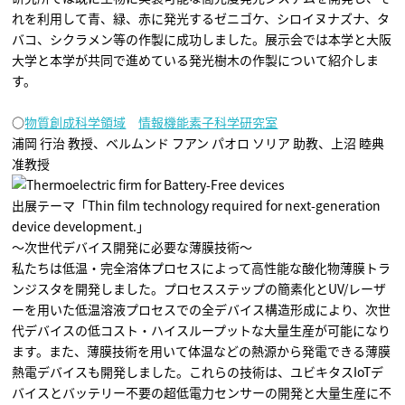
れを利用して青、緑、赤に発光するゼニゴケ、シロイヌナズナ、タ
バコ、シクラメン等の作製に成功しました。展示会では本学と大阪
大学と本学が共同で進めている発光樹木の作製について紹介しま
す。
○
物質創成科学領域
情報機能素子科学研究室
浦岡 行治 教授、ベルムンド フアン パオロ ソリア 助教、上沼 睦典
准教授
出展テーマ「Thin film technology required for next-generation
device development.」
～次世代デバイス開発に必要な薄膜技術～
私たちは低温・完全溶体プロセスによって高性能な酸化物薄膜トラ
ンジスタを開発しました。プロセスステップの簡素化とUV/レーザ
ーを用いた低温溶液プロセスでの全デバイス構造形成により、次世
代デバイスの低コスト・ハイスループットな大量生産が可能になり
ます。また、薄膜技術を用いて体温などの熱源から発電できる薄膜
熱電デバイスも開発しました。これらの技術は、ユビキタスIoTデ
バイスとバッテリー不要の超低電力センサーの開発と大量生産に不