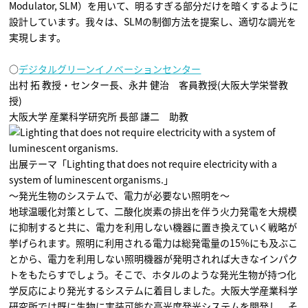
Modulator, SLM）を用いて、明るすぎる部分だけを暗くするように
設計しています。我々は、SLMの制御方法を提案し、適切な調光を
実現します。
○
デジタルグリーンイノベーションセンター
出村 拓 教授・センター長、永井 健治 客員教授(大阪大学栄誉教
授)
大阪大学 産業科学研究所 長部 謙二 助教
出展テーマ「Lighting that does not require electricity with a
system of luminescent organisms.」
～発光生物のシステムで、電力が必要ない照明を～
地球温暖化対策として、二酸化炭素の排出を伴う火力発電を大規模
に抑制すると共に、電力を利用しない機器に置き換えていく戦略が
挙げられます。照明に利用される電力は総発電量の15%にも及ぶこ
とから、電力を利用しない照明機器が発明されれば大きなインパク
トをもたらすでしょう。そこで、ホタルのような発光生物が持つ化
学反応により発光するシステムに着目しました。大阪大学産業科学
研究所では既に生物に実装可能な高光度発光システムを開発し、そ