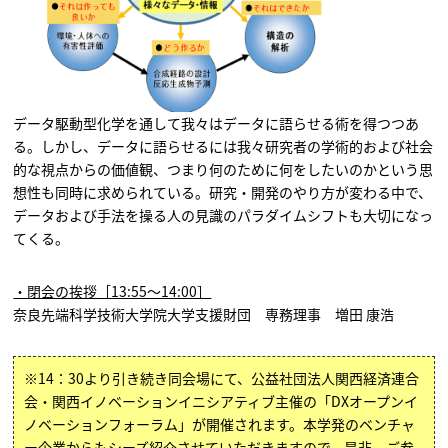
データ駆動型化学を通して我々はデータに語らせる術を得つつあ
る。しかし、データに語らせるには我々研究者の学術的および社会
的な視点からの価値観、つまり何のために何をしたいのかという思
想性も同時に求められている。研究・開発のやり方が変わる中で、
データおよび手法を操る人の見識のパラダイムシフトも大切になっ
てくる。
・閉会の挨拶［13:55～14:00］
奈良先端科学技術大学院大学支援財団 専務理事 増田 康浩
※14：30より引き続き同会場にて、公益社団法人関西経済連合
会・関西イノベーションイニシアティブ主催の「DXオープンイ
ノベーションフォーラム」が開催されます。本学発のベンチャ
ー企業からもシーズ紹介させていただきますので、是非、ご参