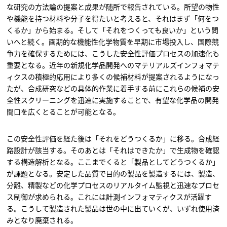
な研究の方法論の提案と成果が随所で報告されている。所望の物性
や機能を持つ材料や分子を得たいと考えると、それはまず「何をつ
くるか」から始まる。そして「それをつくっても良いか」という問
いへと続く。画期的な機能性化学物質を早期に市場投入し、国際競
争力を確保するためには、こうした安全性評価プロセスの加速化も
重要となる。近年の新規化学品開発へのマテリアルズインフォマテ
ィクスの積極的応用により多くの候補材料が提案されるようになっ
たが、合成研究などの具体的作業に着手する前にこれらの候補の安
全性スクリーニングを迅速に実施することで、有望な化学品の開発
間口を広くとることが可能となる。
この安全性評価を経た後は「それをどうつくるか」に移る。合成経
路設計が該当する。そのあとは「それはできたか」で生成物を確認
する構造解析となる。ここまでくると「製品としてどうつくるか」
が課題となる。安定した品質で目的の製品を製造するには、製造、
分離、精製などの化学プロセスのリアルタイム監視と迅速なプロセ
ス制御が求められる。これには計測インフォマティクスが活躍す
る。こうして製造された製品は世の中に出ていくが、いずれ使用済
みとなり廃棄される。