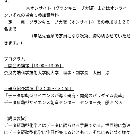
す。
※オンサイト（グランキューブ大阪）またはオンライ
ンいずれの場合も
参加費無料
・定 員：グランキューブ大阪（オンサイト）での参加は
１２０
名まで
（申込先着順で定員になり次第、締め切らせていただ
きます。）
プログラム
・開会の挨拶［13:00～13:05］
奈良先端科学技術大学院大学 理事・副学長 太田 淳
・研究紹介講演［13：05～13：55］
『データ駆動型サイエンスが導く研究・開発のパラダイム変革』
データ駆動型サイエンス創造センター センター長 船津 公人
（講演要旨）
データ駆動型化学とはデータに語らせる手段である。世界的に急速
にデータ駆動型化学に注目が集まるとともに、それにもとづく様々