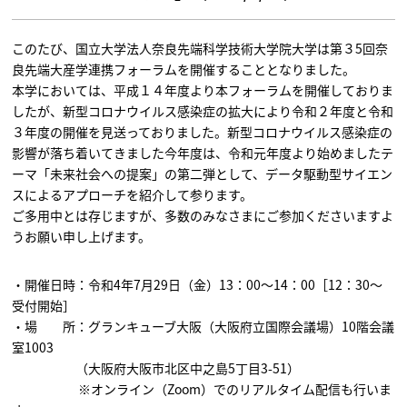
このたび、国立大学法人奈良先端科学技術大学院大学は第３5回奈
良先端大産学連携フォーラムを開催することとなりました。
本学においては、平成１４年度より本フォーラムを開催しておりま
したが、新型コロナウイルス感染症の拡大により令和２年度と令和
３年度の開催を見送っておりました。新型コロナウイルス感染症の
影響が落ち着いてきました今年度は、令和元年度より始めましたテ
ーマ「未来社会への提案」の第二弾として、データ駆動型サイエン
スによるアプローチを紹介して参ります。
ご多用中とは存じますが、多数のみなさまにご参加くださいますよ
うお願い申し上げます。
・開催日時：令和4年7月29日（金）13：00～14：00［12：30～
受付開始］
・場 所：グランキューブ大阪（大阪府立国際会議場）10階会議
室1003
（大阪府大阪市北区中之島5丁目3-51）
※オンライン（Zoom）でのリアルタイム配信も行いま