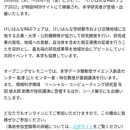
10月6日（木）～10月7日（金）にかけて、「けいはんなR&Dフェ
ア2022」が特設WEBサイトにて開催され、本学研究者が登壇・出
展いたします。
けいはんなR&Dフェアは、けいはんな学研都市および近隣地域に立
地する企業・大学・公的機関等が協力して研究開発を行い、研究成
果の発信、地域への貢献、自治体を含めた相互連携の促進を行うこ
とを目的とし、最先端の研究成果等を地域社会にアピールしていく
共同イベントで、本学も協賛しています。
オープニングセレモニーでは、本学データ駆動型サイエンス創造セ
ンター 船津 公人 センター長・特任教授が基調講演を行います。
また、情報科学領域 ソーシャル・コンピューティング研究室 矢
田 竣太郎 助教が技術講演に登壇するほか、シーズ展示にも出展い
たします。
どなたでもオンラインにてご参加いただけますので、この機会に皆
様ぜひご参加ください。
（事前参加登録等の詳細については、
公式サイト
をご覧ください）