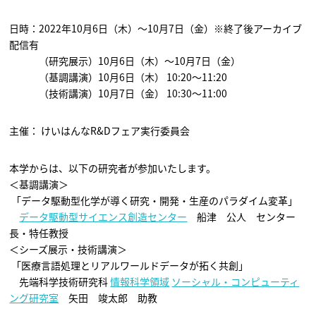
日時：2022年10月6日（木）～10月7日（金）※終了後アーカイブ
配信有
（研究展示）10月6日（木）～10月7日（金）
（基調講演）10月6日（木） 10:20～11:20
（技術講演）10月7日（金） 10:30～11:00
主催： けいはんなR&Dフェア実行委員会
本学からは、以下の研究者が参加いたします。
＜基調講演＞
「データ駆動型化学が導く研究・開発・生産のパラダイム変革」
データ駆動型サイエンス創造センター
船津 公人 センター
長・特任教授
＜シーズ展示・技術講演＞
「医療言語処理とリアルワールドデータが拓く共創」
先端科学技術研究科
情報科学領域
ソーシャル・コンピューティ
ング研究室
矢田 竣太郎 助教