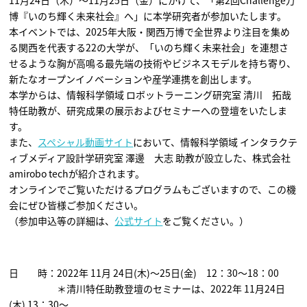
11月24日（木）～11月25日（金）にかけて、「第2回Challenge万
博『いのち輝く未来社会』へ」に本学研究者が参加いたします。
本イベントでは、2025年大阪・関西万博で全世界より注目を集め
る関西を代表する22の大学が、「いのち輝く未来社会」を連想さ
せるような胸が高鳴る最先端の技術やビジネスモデルを持ち寄り、
新たなオープンイノベーションや産学連携を創出します。
本学からは、情報科学領域 ロボットラーニング研究室 清川 拓哉
特任助教が、研究成果の展示およびセミナーへの登壇をいたしま
す。
また、
スペシャル動画サイト
において、情報科学領域 インタラクテ
ィブメディア設計学研究室 澤邊 大志 助教が設立した、株式会社
amirobo techが紹介されます。
オンラインでご覧いただけるプログラムもございますので、この機
会にぜひ皆様ご参加ください。
（参加申込等の詳細は、
公式サイト
をご覧ください。）
日 時：2022年 11月 24日(木)～25日(金) 12：30～18：00
＊清川特任助教登壇のセミナーは、2022年 11月24日
(木) 13：30～