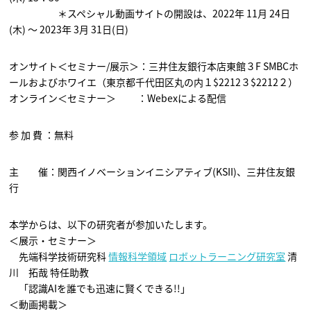
＊スペシャル動画サイトの開設は、2022年 11月 24日
(木) ～ 2023年 3月 31日(日)
オンサイト＜セミナー/展示＞：三井住友銀行本店東館３F SMBCホ
ールおよびホワイエ（東京都千代田区丸の内１$2212３$2212２）
オンライン＜セミナー＞ ：Webexによる配信
参 加 費 ：無料
主 催：関西イノベーションイニシアティブ(KSII)、三井住友銀
行
本学からは、以下の研究者が参加いたします。
＜展示・セミナー＞
先端科学技術研究科
情報科学領域
ロボットラーニング研究室
清
川 拓哉 特任助教
「認識AIを誰でも迅速に賢くできる!!」
＜動画掲載＞