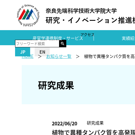
アクセス
産官学連携制度・サービス
実績紹
JP
EN
HOME
お知らせ一覧
植物で異種タンパク質を高
研究成果
2022/06/20
研究成果
植物で異種タンパク質を高発現さ