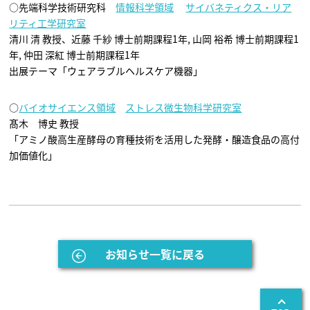
○先端科学技術研究科
情報科学領域
サイバネティクス・リア
リティ工学研究室
清川 清 教授、近藤 千紗 博士前期課程1年, 山岡 裕希 博士前期課程1
年, 仲田 深紅 博士前期課程1年
出展テーマ「ウェアラブルヘルスケア機器」
○
バイオサイエンス領域
ストレス微生物科学研究室
髙木 博史 教授
「アミノ酸高生産酵母の育種技術を活用した発酵・醸造食品の高付
加価値化」
お知らせ一覧に戻る