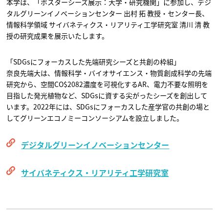
本学は、「ポスターシーズ展示：大学・研究機関」に参加し、デジ
タルグリーンイノベーションセンター 出村 拓 教授・センター長、
情報科学領域 サイバネティクス・リアリティ工学研究室 清川 清 教
授の研究成果を展示いたします。
「SDGsにフォーカスした先端研究シーズと共創の枠組」
奈良先端大は、情報科学・バイオサイエンス・物質創成科学の先端
研究から、空間CO$2082濃度を可視化するAR、電力不要な照明を
目指した発光植物など、SDGsに資する尖がったシーズを創出して
います。2022年には、SDGsにフォーカスした産学官の共創の場と
してグリーンエコノミーコンソーシアムを設立しました。
デジタルグリーンイノベーションセンター
サイバネティクス・リアリティ工学研究室