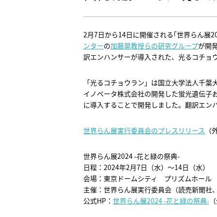
2月7日から14日に開催される｢世界らん展20
ンター
の
加藤晃教授らの研究グループ
が開
訳エンハンサーが導入された、光るコチョ
「光るコチョウラン」は国立大学法人千葉大
イノベータ株式会社の開発した蛍光遺伝子
に導入することで開発しました。翻訳エン
世界らん展実行委員会のプレスリリース
（
世界らん展2024 -花と緑の祭典-
日程：2024年2月7日（水）～14日（水）
会場：東京ドームシティ プリズムホール
主催：世界らん展実行委員会（読売新聞社、
公式HP：
世界らん展2024 -花と緑の祭典-
（