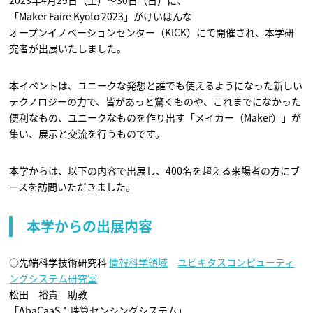
2023年4月29日（土）～30日（日）に、
「Maker Faire Kyoto 2023」がけいはんな
オープンイノベーションセンター（KICK）にて開催され、本学研
究者が出展いたしました。
本イベントは、ユニークな発想と誰でも使えるようになった新しい
テクノロジーの力で、皆があっと驚くものや、これまでになかった
便利なもの、ユニークなものを作り出す「メイカー（Maker）」が
集い、展示と交流を行うものです。
本学からは、以下の内容で出展し、400名を超える来場者の方にブ
ースを訪問いただきました。
本学からの出展内容
○先端科学技術研究科
情報科学領域
ユビキタスコンピューティ
ングシステム研究室
松田 裕貴 助教
「AbaCaaS：珠算センシングシステム」