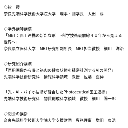
◇挨 拶
奈良先端科学技術大学院大学 理事・副学長 太田 淳
◇学外講師講演
「MBT：医工連携の新たな形 ~科学技術最前線４０年から見える
世界～」
奈良県立医科大学 MBT研究所副所長 MBT担当教授 細川 洋治
◇研究紹介講演
「医用画像から骨と筋肉の健康状態を精密計測するAIの開発」
先端科学技術研究科 情報科学領域 教授 佐藤 嘉伸
「光・AI・バイオ技術が融合したPhotoceutical医工連携」
先端科学技術研究科 物質創成科学領域 教授 細川 陽一郎
◇閉会の挨拶
奈良先端科学技術大学院大学支援財団 専務理事 増田 康浩