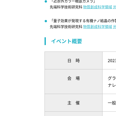
「近赤外カラー眼底カメラ」
先端科学技術研究科
物質創成科学領域
「量子効果が発現する有機ナノ結晶の作製
先端科学技術研究科
物質創成科学領域
イベント概要
日 時
20
会 場
グラ
ナレ
主 催
一般