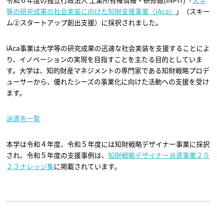
令和６年度の独立行政法人 工業所有権情報・研修館(INPIT)「
大学
等の研究成果の社会実装に向けた知財支援事業（iAca）
」（スキー
ム②スタートアップ創出支援）に採択されました。
iAca事業は大学等の研究成果の迅速な社会実装を支援することによ
り、イノベーションの実現を目指すことを主たる目的としていま
す。大学は、知的財産マネジメントの専門家である知財戦略プロデ
ューサーから、優れたシーズの事業化に向けた活動への支援を受け
ます。
派遣先一覧
本学は令和４年度、令和５年度には知財戦略デザイナー事業に採択
され、令和５年度の支援事例は、
知財戦略デザイナー派遣事業２０
２３ナレッジ集
に掲載されています。