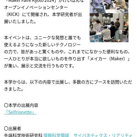
「Maker Faire Kyoto 2024」がけいはんな
オープンイノベーションセンター
（KICK）にて開催され、本学研究者が出
展いたしました。
本イベントは、ユニークな発想と誰でも
使えるようになった新しいテクノロジー
の力で、皆があっと驚くものや、これまでになかった便利なもの、
一人ひとりが本当に欲しいものを作り出す「メイカー（Maker）」
が集い、展示と交流を行うものです。
本学からは、以下の内容で出展し、多数の方にブースを訪問いただ
きました。
〇本学の出展内容
「Selfrionette」
〇出展者
先端科学技術研究科
情報科学領域
サイバネティクス・リアリティ