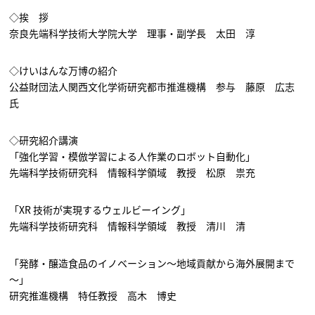
◇挨 拶
奈良先端科学技術大学院大学 理事・副学長 太田 淳
◇けいはんな万博の紹介
公益財団法人関西文化学術研究都市推進機構 参与 藤原 広志
氏
◇研究紹介講演
「強化学習・模倣学習による人作業のロボット自動化」
先端科学技術研究科 情報科学領域 教授 松原 祟充
「XR 技術が実現するウェルビーイング」
先端科学技術研究科 情報科学領域 教授 清川 清
「発酵・醸造食品のイノベーション～地域貢献から海外展開まで
～」
研究推進機構 特任教授 高木 博史