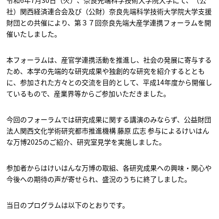
令和6年7月30日（火）、奈良先端科学技術大学院大学にて、（公
社）関西経済連合会及び（公財）奈良先端科学技術大学院大学支援
財団との共催により、第３７回奈良先端大産学連携フォーラムを開
催いたしました。
本フォーラムは、産官学連携活動を推進し、社会の発展に寄与する
ため、本学の先端的な研究成果や独創的な研究を紹介するととも
に、参加された方々との交流を目的として、平成14年度から開催し
ているもので、産業界等からご参加いただきました。
今回のフォーラムでは研究成果に関する講演のみならず、公益財団
法人関西文化学術研究都市推進機構 藤原 広志 参与によるけいはん
な万博2025のご紹介、研究室見学を実施しました。
参加者からはけいはんな万博の取組、各研究成果への興味・関心や
今後への期待の声が寄せられ、盛況のうちに終了しました。
当日のプログラムは以下のとおりです。