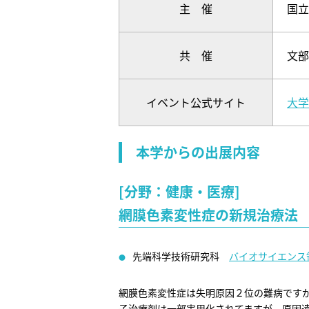
主 催
国立
共 催
文部
イベント公式サイト
大学
本学からの出展内容
[分野：健康・医療]
網膜色素変性症の新規治療法
先端科学技術研究科
バイオサイエンス
網膜色素変性症は失明原因２位の難病です
子治療剤は一部実用化されてますが、原因遺