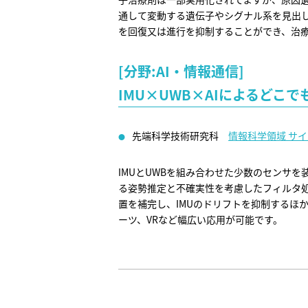
通して変動する遺伝子やシグナル系を見出
を回復又は進行を抑制することができ、治
[分野:AI・情報通信]
IMU×UWB×AIによるどこ
先端科学技術研究科
情報科学領域
サイ
IMUとUWBを組み合わせた少数のセンサ
る姿勢推定と不確実性を考慮したフィルタ
置を補完し、IMUのドリフトを抑制するほ
ーツ、VRなど幅広い応用が可能です。