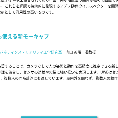
し、これらを網膜で持続的に発現するアデノ随伴ウイルスベクターを開
療剤として汎用性の高いものです。
でも使える新モーキャプ
バネティクス・リアリティ工学研究室
内山 英昭 准教授
を装着することで、カメラなしで人の姿勢と動作を高精度に推定できる新し
処理を融合し、センサの誤差や欠損に強い推定を実現します。UWBはセ
か、複数人の同時計測にも適しています。屋内外を問わず、複数人の動