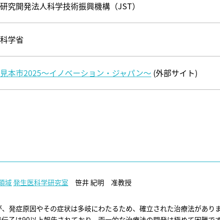
研究開発法人科学技術振興機構（JST）
科学省
見本市2025～イノベーション・ジャパン～
(外部サイト)
領域
発生医科学研究室
笹井 紀明 准教授
が、発症原因やその症状は多岐にわたるため、確立された治療法があり
伝子は90以上報告されており、画一的な治療法の開発は極めて困難です