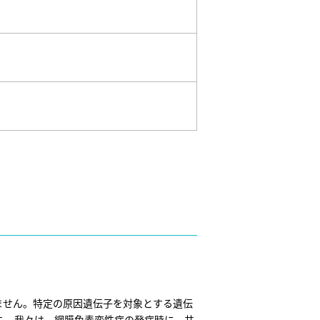
ません。特定の原因遺伝子を対象とする遺伝
。 我々は、網膜色素変性症の発症時に、共