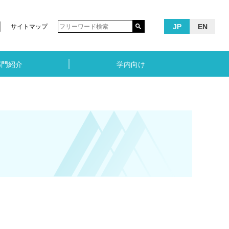
JP
EN
サイトマップ
部門紹介
学内向け
）