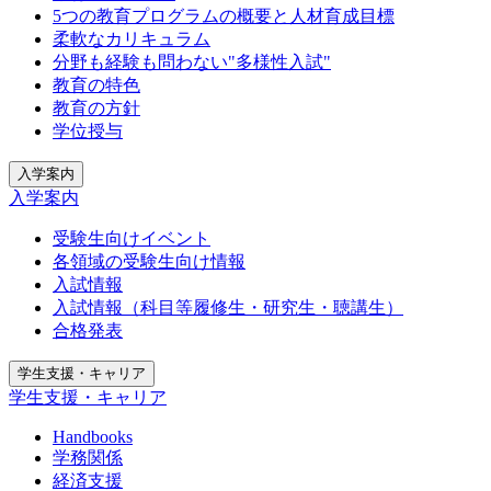
5つの教育プログラムの概要と人材育成目標
柔軟なカリキュラム
分野も経験も問わない"多様性入試"
教育の特色
教育の方針
学位授与
入学案内
入学案内
受験生向けイベント
各領域の受験生向け情報
入試情報
入試情報（科目等履修生・研究生・聴講生）
合格発表
学生支援・キャリア
学生支援・キャリア
Handbooks
学務関係
経済支援