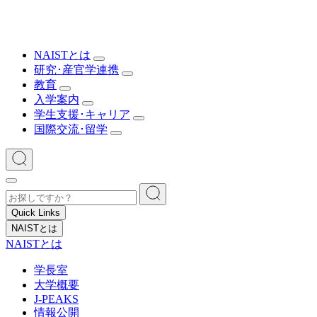
NAISTとは
研究･産官学連携
教育
入学案内
学生支援･キャリア
国際交流･留学
Quick Links
NAISTとは
NAISTとは
学長室
大学概要
J-PEAKS
情報公開