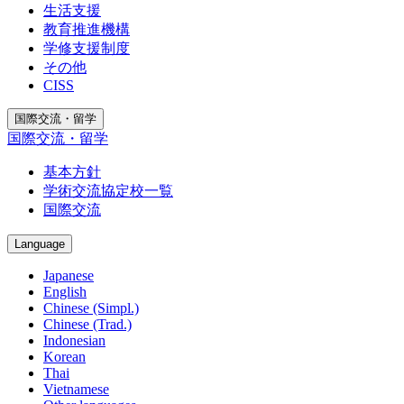
生活支援
教育推進機構
学修支援制度
その他
CISS
国際交流・留学
国際交流・留学
基本方針
学術交流協定校一覧
国際交流
Language
Japanese
English
Chinese (Simpl.)
Chinese (Trad.)
Indonesian
Korean
Thai
Vietnamese