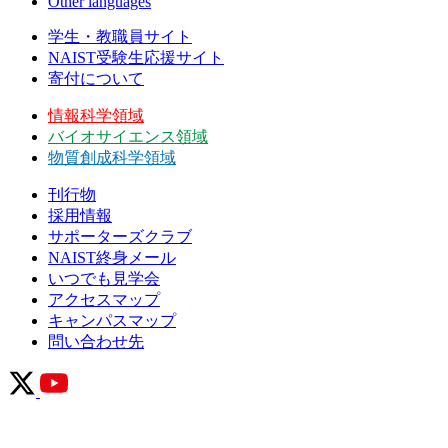
Other languages
学生・教職員サイト
NAIST受験生応援サイト
寄付について
情報科学領域
バイオサイエンス領域
物質創成科学領域
刊行物
採用情報
サポーターズクラブ
NAIST終身メール
いつでも見学会
アクセスマップ
キャンパスマップ
問い合わせ先