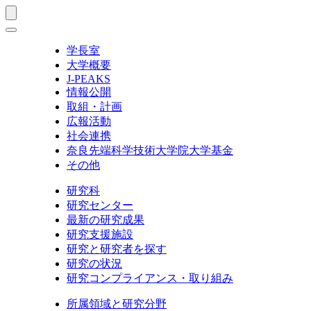
学長室
大学概要
J-PEAKS
情報公開
取組・計画
広報活動
社会連携
奈良先端科学技術大学院大学基金
その他
研究科
研究センター
最新の研究成果
研究支援施設
研究と研究者を探す
研究の状況
研究コンプライアンス・取り組み
所属領域と研究分野