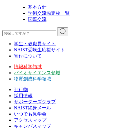
基本方針
学術交流協定校一覧
国際交流
学生・教職員サイト
NAIST受験生応援サイト
寄付について
情報科学領域
バイオサイエンス領域
物質創成科学領域
刊行物
採用情報
サポーターズクラブ
NAIST終身メール
いつでも見学会
アクセスマップ
キャンパスマップ