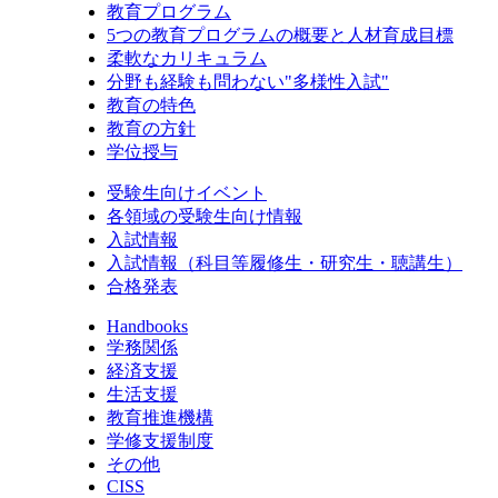
教育プログラム
5つの教育プログラムの概要と人材育成目標
柔軟なカリキュラム
分野も経験も問わない"多様性入試"
教育の特色
教育の方針
学位授与
受験生向けイベント
各領域の受験生向け情報
入試情報
入試情報（科目等履修生・研究生・聴講生）
合格発表
Handbooks
学務関係
経済支援
生活支援
教育推進機構
学修支援制度
その他
CISS