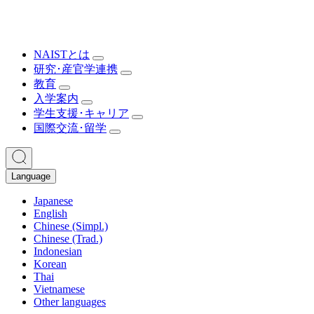
NAISTとは
研究･産官学連携
教育
入学案内
学生支援･キャリア
国際交流･留学
Language
Japanese
English
Chinese (Simpl.)
Chinese (Trad.)
Indonesian
Korean
Thai
Vietnamese
Other languages