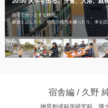
20:00 大学を出る。夕食、入浴、就
自宅でホッとする時間。
家族と話したり、研究の構想を練ったり、本を読
宿舎編 / 久野
物質創成科学研究科 博