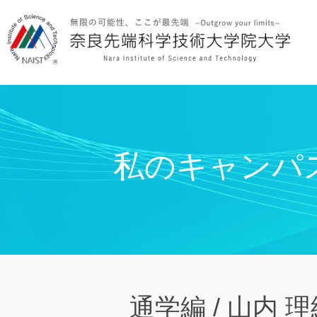
私のキャンパ
通学編 / 山内 