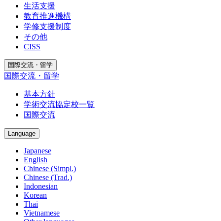
生活支援
教育推進機構
学修支援制度
その他
CISS
国際交流・留学
国際交流・留学
基本方針
学術交流協定校一覧
国際交流
Language
Japanese
English
Chinese (Simpl.)
Chinese (Trad.)
Indonesian
Korean
Thai
Vietnamese