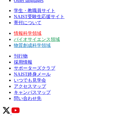
Other languages
学生・教職員サイト
NAIST受験生応援サイト
寄付について
情報科学領域
バイオサイエンス領域
物質創成科学領域
刊行物
採用情報
サポーターズクラブ
NAIST終身メール
いつでも見学会
アクセスマップ
キャンパスマップ
問い合わせ先