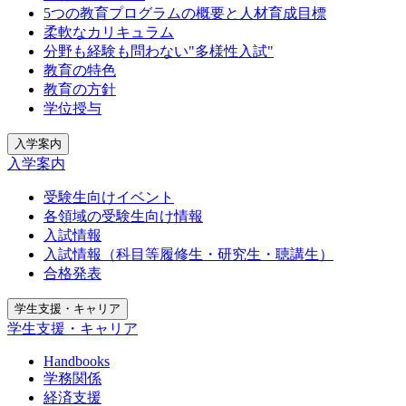
5つの教育プログラムの概要と人材育成目標
柔軟なカリキュラム
分野も経験も問わない"多様性入試"
教育の特色
教育の方針
学位授与
入学案内
入学案内
受験生向けイベント
各領域の受験生向け情報
入試情報
入試情報（科目等履修生・研究生・聴講生）
合格発表
学生支援・キャリア
学生支援・キャリア
Handbooks
学務関係
経済支援