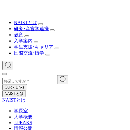
NAISTとは
研究･産官学連携
教育
入学案内
学生支援･キャリア
国際交流･留学
Quick Links
NAISTとは
NAISTとは
学長室
大学概要
J-PEAKS
情報公開