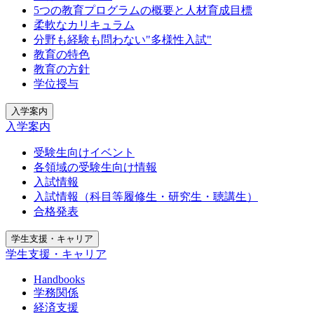
5つの教育プログラムの概要と人材育成目標
柔軟なカリキュラム
分野も経験も問わない"多様性入試"
教育の特色
教育の方針
学位授与
入学案内
入学案内
受験生向けイベント
各領域の受験生向け情報
入試情報
入試情報（科目等履修生・研究生・聴講生）
合格発表
学生支援・キャリア
学生支援・キャリア
Handbooks
学務関係
経済支援