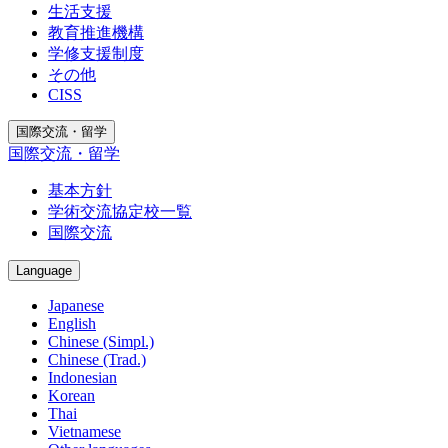
生活支援
教育推進機構
学修支援制度
その他
CISS
国際交流・留学
国際交流・留学
基本方針
学術交流協定校一覧
国際交流
Language
Japanese
English
Chinese (Simpl.)
Chinese (Trad.)
Indonesian
Korean
Thai
Vietnamese