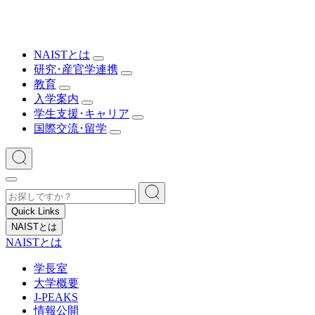
NAISTとは
研究･産官学連携
教育
入学案内
学生支援･キャリア
国際交流･留学
Quick Links
NAISTとは
NAISTとは
学長室
大学概要
J-PEAKS
情報公開