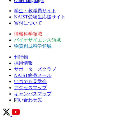
Other languages
学生・教職員サイト
NAIST受験生応援サイト
寄付について
情報科学領域
バイオサイエンス領域
物質創成科学領域
刊行物
採用情報
サポーターズクラブ
NAIST終身メール
いつでも見学会
アクセスマップ
キャンパスマップ
問い合わせ先