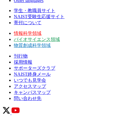
Other languages
学生・教職員サイト
NAIST受験生応援サイト
寄付について
情報科学領域
バイオサイエンス領域
物質創成科学領域
刊行物
採用情報
サポーターズクラブ
NAIST終身メール
いつでも見学会
アクセスマップ
キャンパスマップ
問い合わせ先