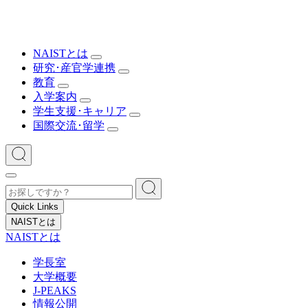
NAISTとは
研究･産官学連携
教育
入学案内
学生支援･キャリア
国際交流･留学
Quick Links
NAISTとは
NAISTとは
学長室
大学概要
J-PEAKS
情報公開