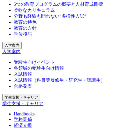
5つの教育プログラムの概要と人材育成目標
柔軟なカリキュラム
分野も経験も問わない"多様性入試"
教育の特色
教育の方針
学位授与
入学案内
入学案内
受験生向けイベント
各領域の受験生向け情報
入試情報
入試情報（科目等履修生・研究生・聴講生）
合格発表
学生支援・キャリア
学生支援・キャリア
Handbooks
学務関係
経済支援