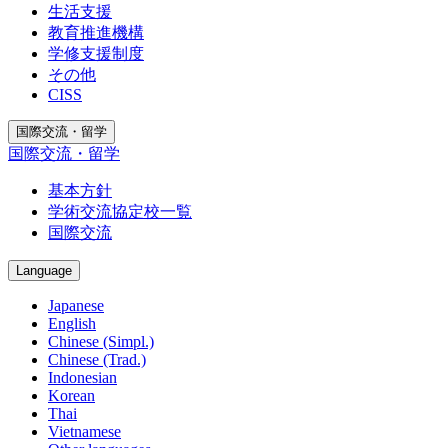
生活支援
教育推進機構
学修支援制度
その他
CISS
国際交流・留学
国際交流・留学
基本方針
学術交流協定校一覧
国際交流
Language
Japanese
English
Chinese (Simpl.)
Chinese (Trad.)
Indonesian
Korean
Thai
Vietnamese