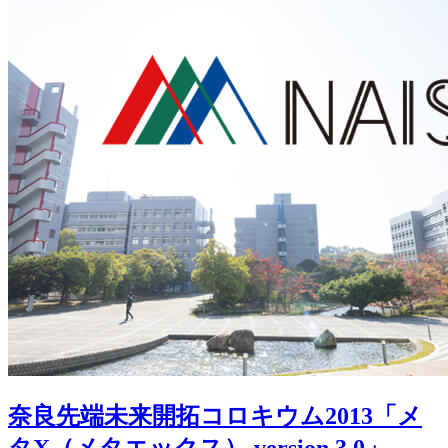
奈良先端未来開拓コロキウム2013「メ
タX（メタエックス） version 3.0」