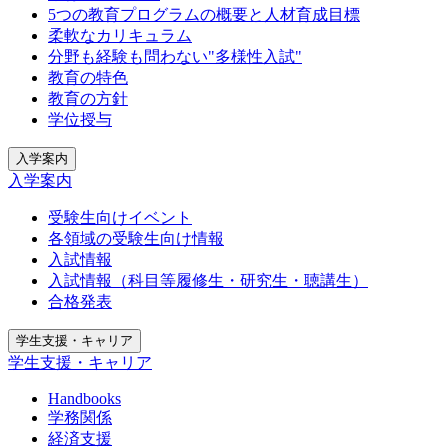
5つの教育プログラムの概要と人材育成目標
柔軟なカリキュラム
分野も経験も問わない"多様性入試"
教育の特色
教育の方針
学位授与
入学案内
入学案内
受験生向けイベント
各領域の受験生向け情報
入試情報
入試情報（科目等履修生・研究生・聴講生）
合格発表
学生支援・キャリア
学生支援・キャリア
Handbooks
学務関係
経済支援