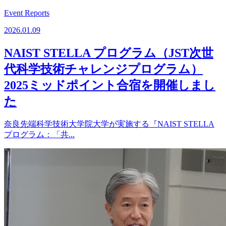
Event Reports
2026.01.09
NAIST STELLA プログラム（JST次世
代科学技術チャレンジプログラム）
2025ミッドポイント合宿を開催しまし
た
奈良先端科学技術大学院大学が実施する『NAIST STELLA
プログラム：「共...