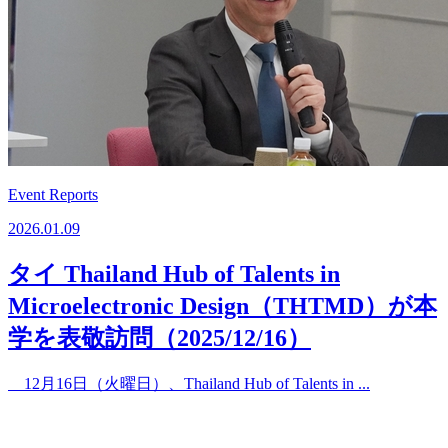
Event Reports
2026.01.09
タイ Thailand Hub of Talents in
Microelectronic Design（THTMD）が本
学を表敬訪問（2025/12/16）
12月16日（火曜日）、Thailand Hub of Talents in ...