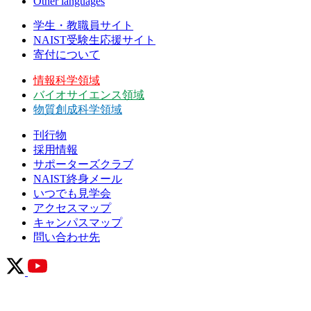
Other languages
学生・教職員サイト
NAIST受験生応援サイト
寄付について
情報科学領域
バイオサイエンス領域
物質創成科学領域
刊行物
採用情報
サポーターズクラブ
NAIST終身メール
いつでも見学会
アクセスマップ
キャンパスマップ
問い合わせ先