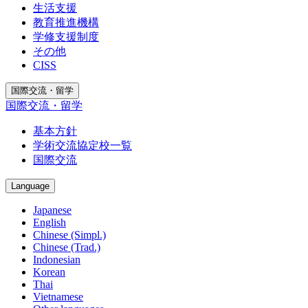
生活支援
教育推進機構
学修支援制度
その他
CISS
国際交流・留学
国際交流・留学
基本方針
学術交流協定校一覧
国際交流
Language
Japanese
English
Chinese (Simpl.)
Chinese (Trad.)
Indonesian
Korean
Thai
Vietnamese