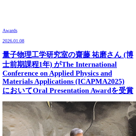
Awards
2026.01.08
量子物理工学研究室の齋藤 祐磨さん (博
士前期課程1年) がThe International
Conference on Applied Physics and
Materials Applications (ICAPMA2025)
においてOral Presentation Awardを受賞