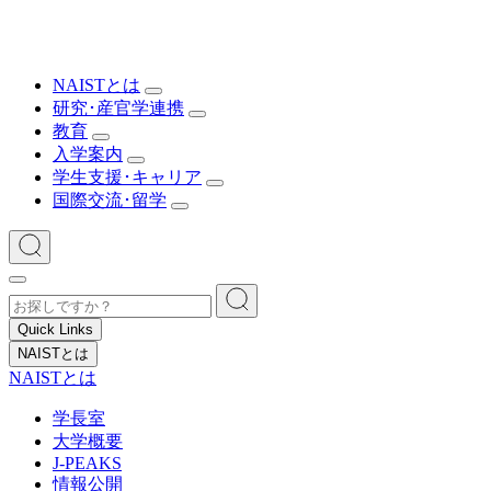
NAISTとは
研究･産官学連携
教育
入学案内
学生支援･キャリア
国際交流･留学
Quick Links
NAISTとは
NAISTとは
学長室
大学概要
J-PEAKS
情報公開