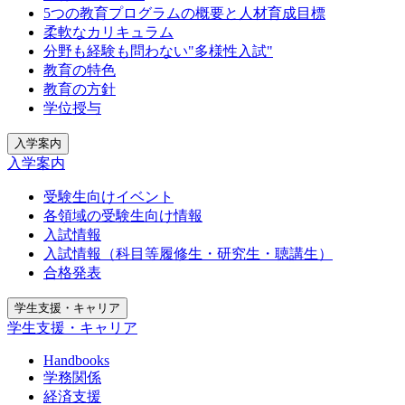
5つの教育プログラムの概要と人材育成目標
柔軟なカリキュラム
分野も経験も問わない"多様性入試"
教育の特色
教育の方針
学位授与
入学案内
入学案内
受験生向けイベント
各領域の受験生向け情報
入試情報
入試情報（科目等履修生・研究生・聴講生）
合格発表
学生支援・キャリア
学生支援・キャリア
Handbooks
学務関係
経済支援