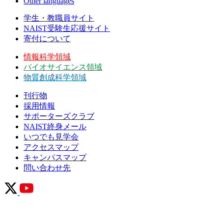
Other languages
学生・教職員サイト
NAIST受験生応援サイト
寄付について
情報科学領域
バイオサイエンス領域
物質創成科学領域
刊行物
採用情報
サポーターズクラブ
NAIST終身メール
いつでも見学会
アクセスマップ
キャンパスマップ
問い合わせ先