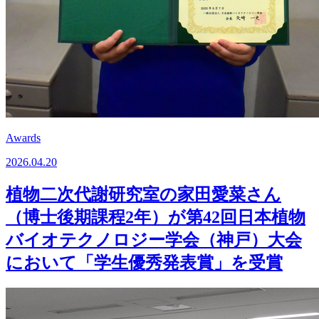
Awards
2026.04.20
植物二次代謝研究室の家田愛菜さん
（博士後期課程2年）が第42回日本植物
バイオテクノロジー学会（神戸）大会
において「学生優秀発表賞」を受賞