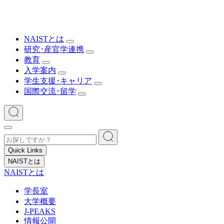
NAISTとは
研究･産官学連携
教育
入学案内
学生支援･キャリア
国際交流･留学
Quick Links
NAISTとは
NAISTとは
学長室
大学概要
J-PEAKS
情報公開