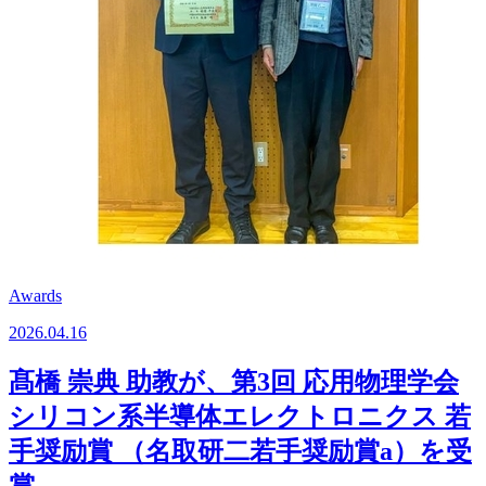
Awards
2026.04.16
髙橋 崇典 助教が、第3回 応用物理学会
シリコン系半導体エレクトロニクス 若
手奨励賞 （名取研二若手奨励賞a）を受
賞