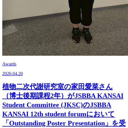
Awards
2026.04.20
植物二次代謝研究室の家田愛菜さん
（博士後期課程2年）がJSBBA KANSAI
Student Committee (JKSC)のJSBBA
KANSAI 12th student forumにおいて
「Outstanding Poster Presentation」を受