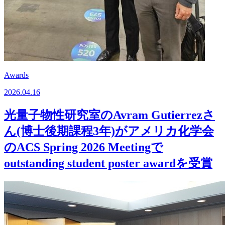
Awards
2026.04.16
光量子物性研究室のAvram Gutierrezさ
ん(博士後期課程3年)がアメリカ化学会
のACS Spring 2026 Meetingで
outstanding student poster awardを受賞