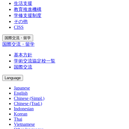
生活支援
教育推進機構
学修支援制度
その他
CISS
国際交流・留学
国際交流・留学
基本方針
学術交流協定校一覧
国際交流
Language
Japanese
English
Chinese (Simpl.)
Chinese (Trad.)
Indonesian
Korean
Thai
Vietnamese