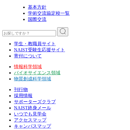
基本方針
学術交流協定校一覧
国際交流
学生・教職員サイト
NAIST受験生応援サイト
寄付について
情報科学領域
バイオサイエンス領域
物質創成科学領域
刊行物
採用情報
サポーターズクラブ
NAIST終身メール
いつでも見学会
アクセスマップ
キャンパスマップ