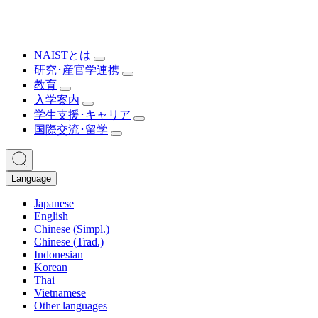
NAISTとは
研究･産官学連携
教育
入学案内
学生支援･キャリア
国際交流･留学
Language
Japanese
English
Chinese (Simpl.)
Chinese (Trad.)
Indonesian
Korean
Thai
Vietnamese
Other languages