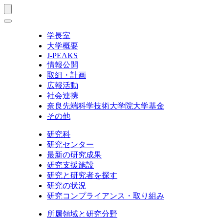
学長室
大学概要
J-PEAKS
情報公開
取組・計画
広報活動
社会連携
奈良先端科学技術大学院大学基金
その他
研究科
研究センター
最新の研究成果
研究支援施設
研究と研究者を探す
研究の状況
研究コンプライアンス・取り組み
所属領域と研究分野