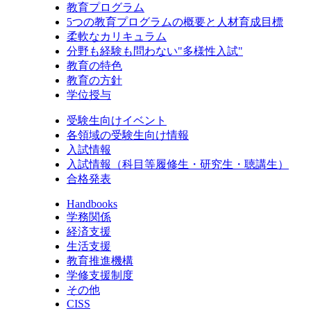
教育プログラム
5つの教育プログラムの概要と人材育成目標
柔軟なカリキュラム
分野も経験も問わない"多様性入試"
教育の特色
教育の方針
学位授与
受験生向けイベント
各領域の受験生向け情報
入試情報
入試情報（科目等履修生・研究生・聴講生）
合格発表
Handbooks
学務関係
経済支援
生活支援
教育推進機構
学修支援制度
その他
CISS