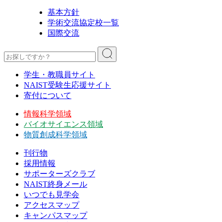
基本方針
学術交流協定校一覧
国際交流
学生・教職員サイト
NAIST受験生応援サイト
寄付について
情報科学領域
バイオサイエンス領域
物質創成科学領域
刊行物
採用情報
サポーターズクラブ
NAIST終身メール
いつでも見学会
アクセスマップ
キャンパスマップ