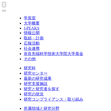
学長室
大学概要
J-PEAKS
情報公開
取組・計画
広報活動
社会連携
奈良先端科学技術大学院大学基金
その他
研究科
研究センター
最新の研究成果
研究支援施設
研究と研究者を探す
研究の状況
研究コンプライアンス・取り組み
所属領域と研究分野