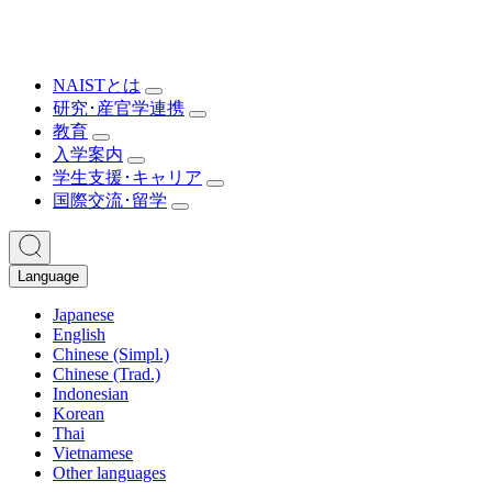
NAISTとは
研究･産官学連携
教育
入学案内
学生支援･キャリア
国際交流･留学
Language
Japanese
English
Chinese (Simpl.)
Chinese (Trad.)
Indonesian
Korean
Thai
Vietnamese
Other languages