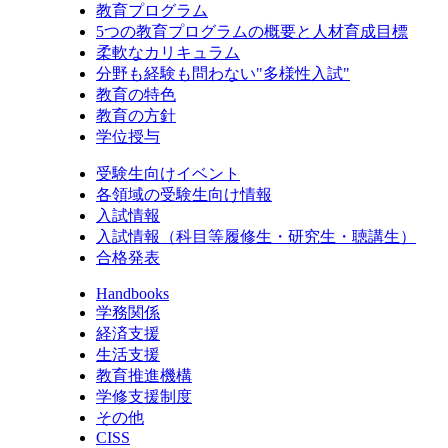
教育プログラム
5つの教育プログラムの概要と人材育成目標
柔軟なカリキュラム
分野も経験も問わない"多様性入試"
教育の特色
教育の方針
学位授与
受験生向けイベント
各領域の受験生向け情報
入試情報
入試情報（科目等履修生・研究生・聴講生）
合格発表
Handbooks
学務関係
経済支援
生活支援
教育推進機構
学修支援制度
その他
CISS