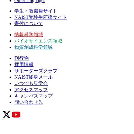
Other languages
学生・教職員サイト
NAIST受験生応援サイト
寄付について
情報科学領域
バイオサイエンス領域
物質創成科学領域
刊行物
採用情報
サポーターズクラブ
NAIST終身メール
いつでも見学会
アクセスマップ
キャンパスマップ
問い合わせ先