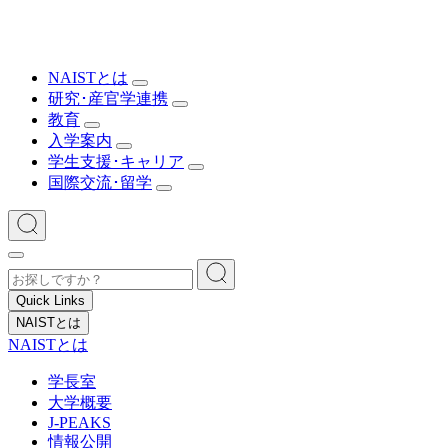
NAISTとは
研究･産官学連携
教育
入学案内
学生支援･キャリア
国際交流･留学
Quick Links
NAISTとは
NAISTとは
学長室
大学概要
J-PEAKS
情報公開