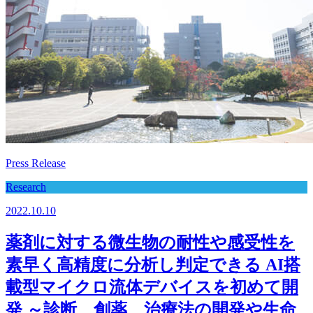
Press Release
Research
2022.10.10
薬剤に対する微生物の耐性や感受性を
素早く高精度に分析し判定できる AI搭
載型マイクロ流体デバイスを初めて開
発 ～診断、創薬、治療法の開発や生命