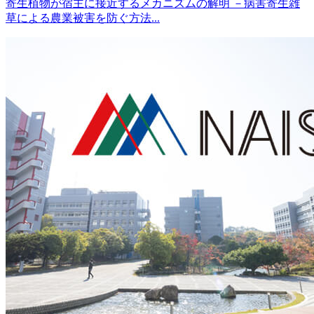
寄生植物が宿主に接近するメカニズムの解明 －病害寄生雑
草による農業被害を防ぐ方法...