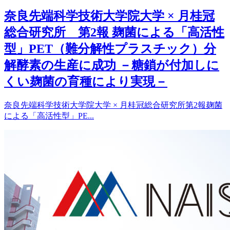
奈良先端科学技術大学院大学 × 月桂冠
総合研究所 第2報 麹菌による「高活性
型」PET（難分解性プラスチック）分
解酵素の生産に成功 －糖鎖が付加しに
くい麹菌の育種により実現－
奈良先端科学技術大学院大学 × 月桂冠総合研究所第2報麹菌
による「高活性型」PE...