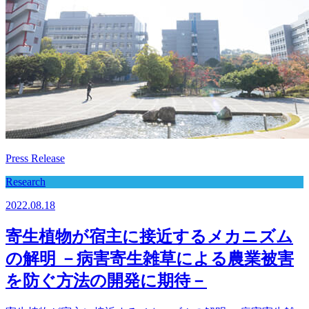
Press Release
Research
2022.08.18
寄生植物が宿主に接近するメカニズム
の解明 －病害寄生雑草による農業被害
を防ぐ方法の開発に期待－