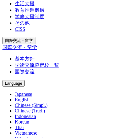
生活支援
教育推進機構
学修支援制度
その他
CISS
国際交流・留学
国際交流・留学
基本方針
学術交流協定校一覧
国際交流
Language
Japanese
English
Chinese (Simpl.)
Chinese (Trad.)
Indonesian
Korean
Thai
Vietnamese