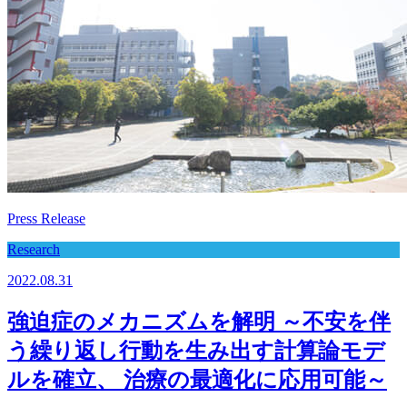
Press Release
Research
2022.08.31
強迫症のメカニズムを解明 ～不安を伴
う繰り返し行動を生み出す計算論モデ
ルを確立、 治療の最適化に応用可能～