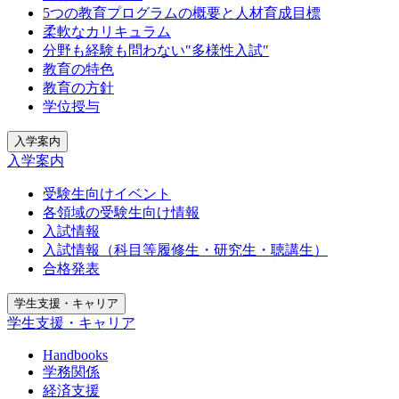
5つの教育プログラムの概要と人材育成目標
柔軟なカリキュラム
分野も経験も問わない"多様性入試"
教育の特色
教育の方針
学位授与
入学案内
入学案内
受験生向けイベント
各領域の受験生向け情報
入試情報
入試情報（科目等履修生・研究生・聴講生）
合格発表
学生支援・キャリア
学生支援・キャリア
Handbooks
学務関係
経済支援