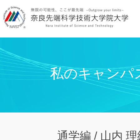
私のキャンパ
通学編 / 山内 