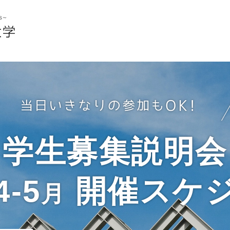
学生募集説明会
4-5
開催スケ
月