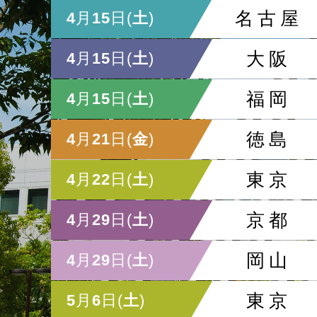
名古屋
4
月
15
日(
土
)
大阪
4
月
15
日(
土
)
福岡
4
月
15
日(
土
)
徳島
4
月
21
日(
金
)
東京
4
月
22
日(
土
)
京都
4
月
29
日(
土
)
岡山
4
月
29
日(
土
)
東京
5
月
6
日(
土
)