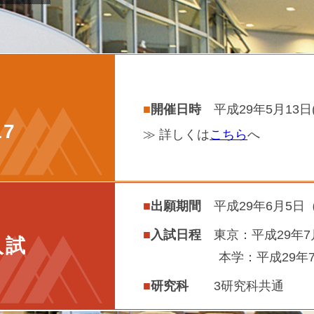
開催日時
平成29年5月13日(
17
≫ 詳しくは
こちら
へ
出願期間
平成29年6月5
入試日程
東京：平成29年7
入試
本学：平成29年
研究科
3研究科共通