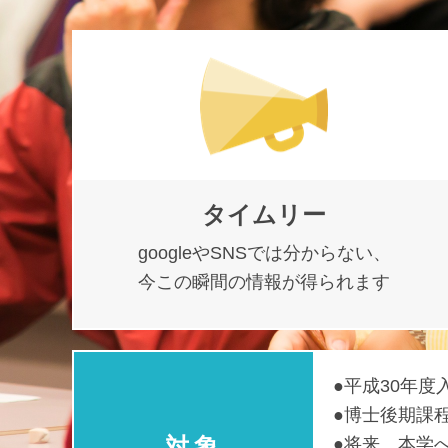
タイムリー
googleやSNSでは分からない、
今この瞬間の情報が得られます
平成30年度
博士後期課
対象
将来、本学