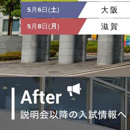
大阪
5
月
6
日(
土
)
滋賀
5
月
8
日(
月
)