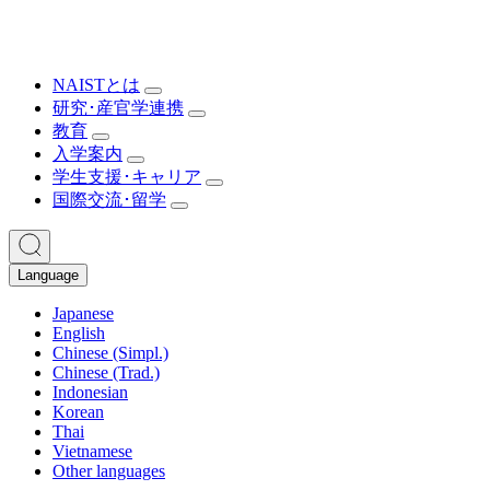
NAISTとは
研究･産官学連携
教育
入学案内
学生支援･キャリア
国際交流･留学
Language
Japanese
English
Chinese (Simpl.)
Chinese (Trad.)
Indonesian
Korean
Thai
Vietnamese
Other languages