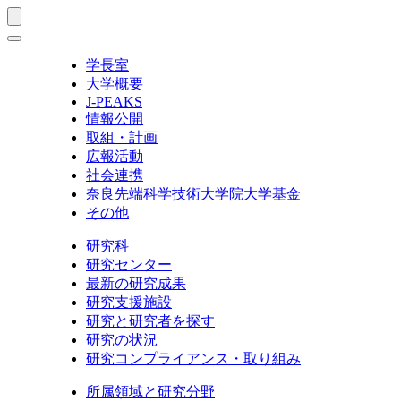
学長室
大学概要
J-PEAKS
情報公開
取組・計画
広報活動
社会連携
奈良先端科学技術大学院大学基金
その他
研究科
研究センター
最新の研究成果
研究支援施設
研究と研究者を探す
研究の状況
研究コンプライアンス・取り組み
所属領域と研究分野