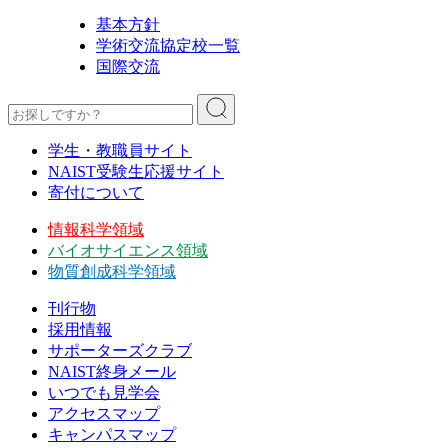
基本方針
学術交流協定校一覧
国際交流
学生・教職員サイト
NAIST受験生応援サイト
寄付について
情報科学領域
バイオサイエンス領域
物質創成科学領域
刊行物
採用情報
サポーターズクラブ
NAIST終身メール
いつでも見学会
アクセスマップ
キャンパスマップ