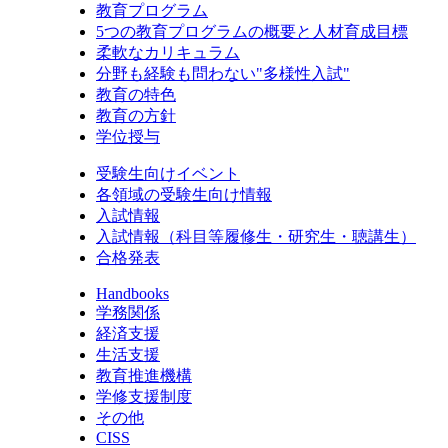
教育プログラム
5つの教育プログラムの概要と人材育成目標
柔軟なカリキュラム
分野も経験も問わない"多様性入試"
教育の特色
教育の方針
学位授与
受験生向けイベント
各領域の受験生向け情報
入試情報
入試情報（科目等履修生・研究生・聴講生）
合格発表
Handbooks
学務関係
経済支援
生活支援
教育推進機構
学修支援制度
その他
CISS