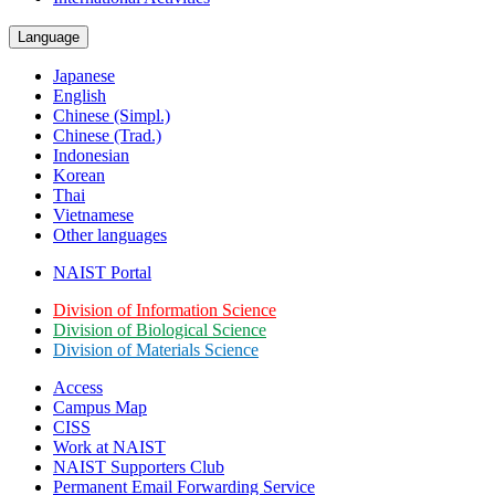
Language
Japanese
English
Chinese (Simpl.)
Chinese (Trad.)
Indonesian
Korean
Thai
Vietnamese
Other languages
NAIST Portal
Division of Information Science
Division of Biological Science
Division of Materials Science
Access
Campus Map
CISS
Work at NAIST
NAIST Supporters Club
Permanent Email
Forwarding Service